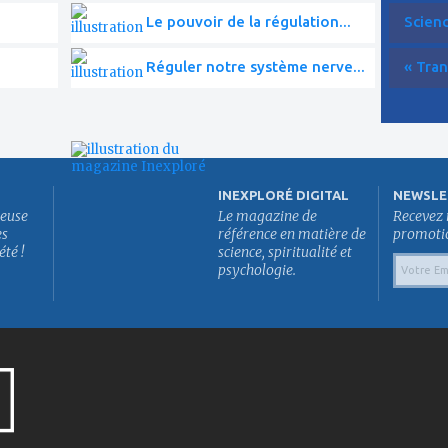
Le pouvoir de la régulation...
Scien
Réguler notre système nerve...
« Tran
INEXPLORÉ DIGITAL
NEWSLE
euse
Le magazine de
Recevez 
es
référence en matière de
promotion
été !
science, spiritualité et
psychologie.