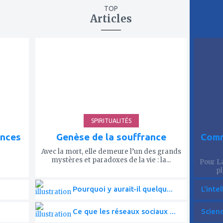
TOP
Articles
ajouter
ajout
à
à
mes
mes
favoris
favor
SPIRITUALITÉS
ences
Genèse de la souffrance
Comm
Avec la mort, elle demeure l’un des grands
mystères et paradoxes de la vie : la...
Pour La
pl
Pourquoi y aurait-il quelqu...
L'intel
Ce que les réseaux sociaux ...
Scien