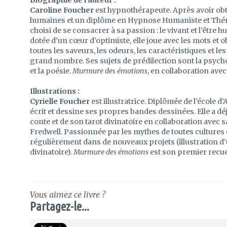
Biographie de l'auteur :
Caroline Foucher
est hypnothérapeute. Après avoir ob
humaines et un diplôme en Hypnose Humaniste et Théra
choisi de se consacrer à sa passion : le vivant et l’être
dotée d’un cœur d’optimiste, elle joue avec les mots et 
toutes les saveurs, les odeurs, les caractéristiques et 
grand nombre. Ses sujets de prédilection sont la psychol
et la poésie.
Murmure des émotions
, en collaboration avec 
Illustrations :
Cyrielle Foucher
est illustratrice. Diplômée de l’école d’
écrit et dessine ses propres bandes dessinées. Elle a déjà
conte et de son tarot divinatoire en collaboration avec s
Fredwell. Passionnée par les mythes de toutes cultures 
régulièrement dans de nouveaux projets (illustration d’
divinatoire).
Murmure des émotions
est son premier recueil
Vous aimez ce livre ?
Partagez-le...