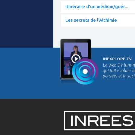
Itinéraire d'un médium/guér...
Les secrets de l'Alchimie
INEXPLORÉ TV
La Web TV lumin
qui fait évoluer l
pensées et la soci