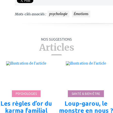
Mots-clés associés :
psychologie
Émotions
NOS SUGGESTIONS
Articles
ajouter
ajouter
à
à
mes
mes
favoris
favoris
PSYCHOLOGIES
SANTÉ & BIEN-ÊTRE
Les règles d’or du
Loup-garou, le
karma familial
monstre en nous ?