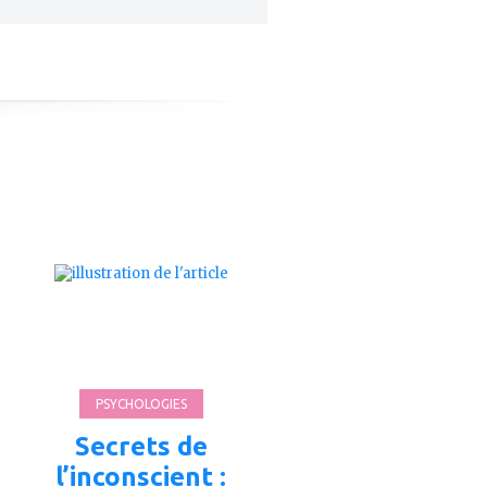
ajouter
à
mes
favoris
PSYCHOLOGIES
Secrets de
l’inconscient :