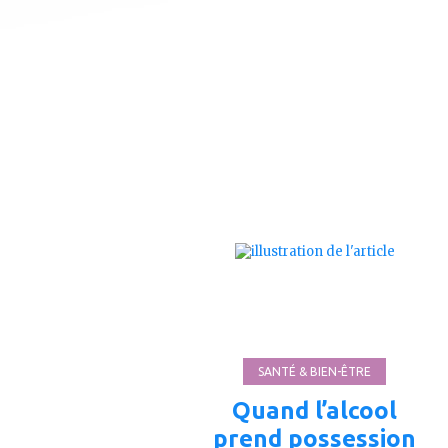
ajouter
à
mes
favoris
SANTÉ & BIEN-ÊTRE
Quand l’alcool
prend possession