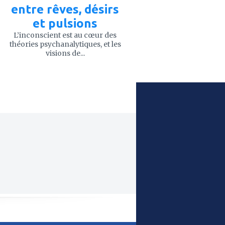
entre rêves, désirs
et pulsions
L’inconscient est au cœur des
théories psychanalytiques, et les
visions de...