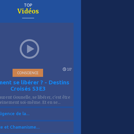
TOP
Vidéos
er
is
10'
CONSCIENCE
ent se libérer ? - Destins
Croisés S3E3
urent Gounelle, se libérer, c'est être
einement soi-même. Et en se...
ligence de la...
ce et Chamanisme...