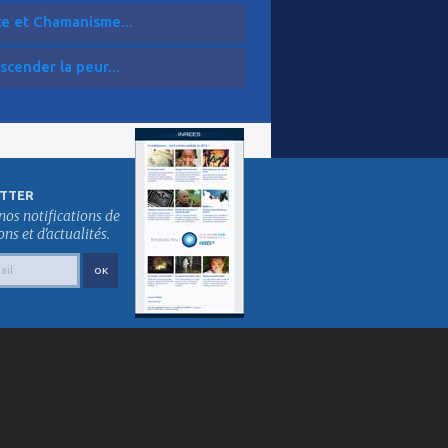
ce et Chamanisme...
scender la peur...
TTER
nos notifications de
s et d'actualités.