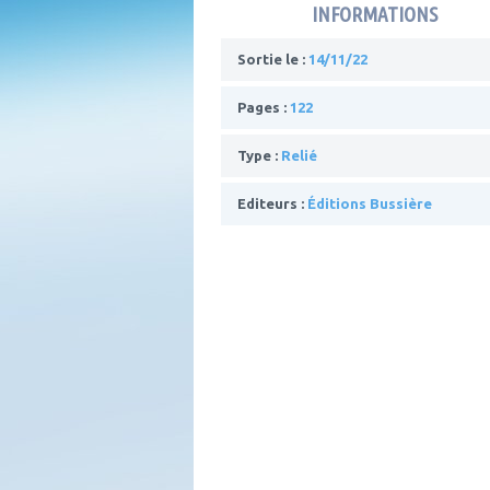
INFORMATIONS
Sortie le :
14/11/22
Pages :
122
Type :
Relié
Editeurs :
Éditions Bussière