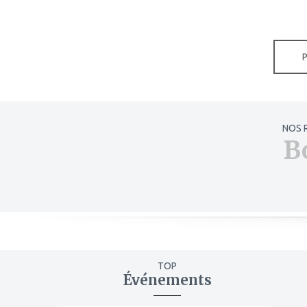
NOS 
B
TOP
Événements
ajouter