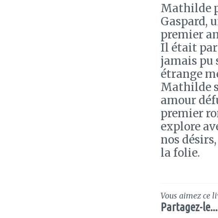
Mathilde p
Gaspard, u
premier am
Il était pa
jamais pu 
étrange mén
Mathilde se
amour défu
premier ro
explore av
nos désirs,
la folie.
Vous aimez ce li
Partagez-le...