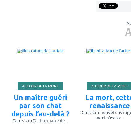
N
A
ajouter
ajouter
à
à
mes
mes
favoris
favoris
AUTOUR DE LA MORT
AUTOUR DE LA MORT
Un maître guéri
La mort, cett
par son chat
renaissance
depuis l’au-delà ?
Dans son nouvel ouvrage
mort n’existe...
Dans son Dictionnaire de...