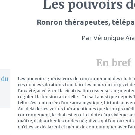
Les pouvoirs d
Ronron thérapeutes, télépa
Par
Véronique Aï
En bref
 du
Les pouvoirs guérisseurs du ronronnement des chats ne
ces douces vibrations font taire les maux du corps et de 
l'anxiété, accélèrent la cicatrisation osseuse, augmente
régulent la tension artérielle... On sait aussi que depuis
félin s'est entourée d'une aura mystique, flirtant souv
Au-delà de ses vertus thérapeutiques que le corps médi
ronronnement, le chat est en effet doté d'un sixième se
maître, d'absorber les ondes négatives qui l'entourent, 
qu'elles se déclarent et même de communiquer avec l'au