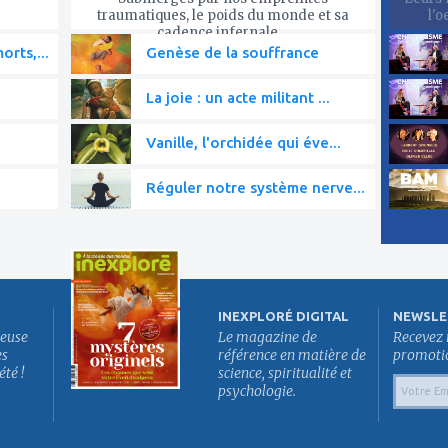
traumatiques, le poids du monde et sa
l'o
cadence infernale,...
rts,...
Genèse de la souffrance
La joie : un acte militant ...
Vanille, l'orchidée qui éve...
Réguler notre système nerve...
INEXPLORÉ DIGITAL
NEWSLE
euse
Le magazine de
Recevez 
es
référence en matière de
promotion
été !
science, spiritualité et
psychologie.