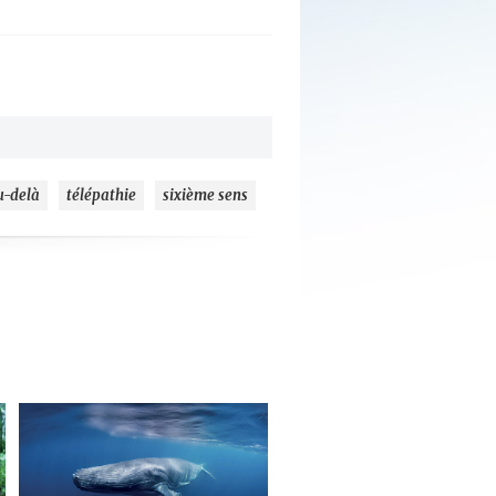
u-delà
télépathie
sixième sens
ajouter
à
mes
favoris