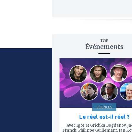
TOP
Événements
ajouter
à
mes
favoris
SCIENCES
Le réel est-il réel ?
Avec Igor et Grichka Bogdanov, J
Franck, Philippe Guillemant, Jan K