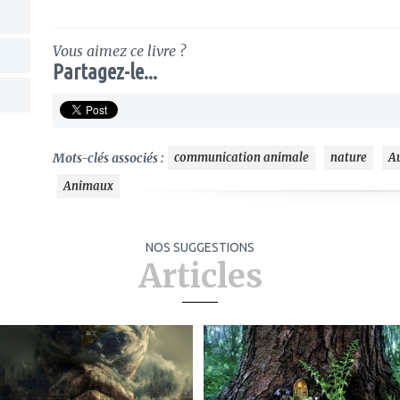
Vous aimez ce livre ?
Partagez-le...
Mots-clés associés :
communication animale
nature
A
Animaux
NOS SUGGESTIONS
Articles
ajouter
ajouter
à
à
mes
mes
favoris
favoris