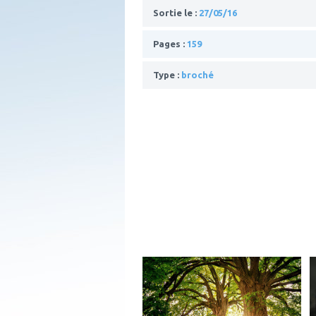
Sortie le :
27/05/16
Pages :
159
Type :
broché
ajouter
à
mes
favoris