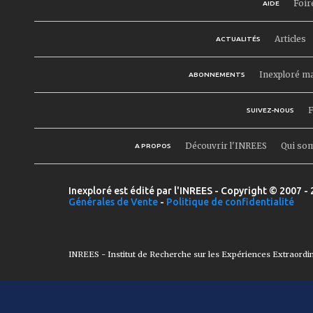
Foir
AIDE
Articles
ACTUALITÉS
Inexploré m
ABONNEMENTS
F
SUIVEZ-NOUS
Découvrir l'INREES
Qui so
A PROPOS
Inexploré est édité par l'INREES - Copyright © 2007 - 
Générales de Vente
-
Politique de confidentialité
INREES - Institut de Recherche sur les Expériences Extraordi