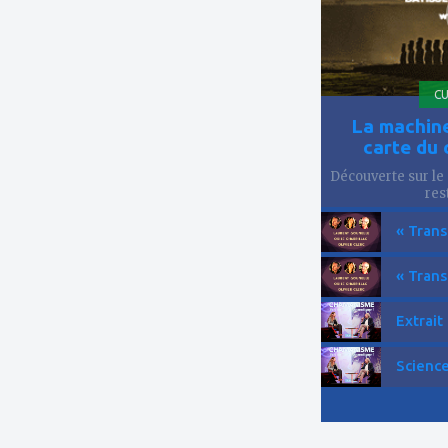
CU
La machine
carte du 
Découverte sur le 
res
« Trans
« Trans
Extrait
Science