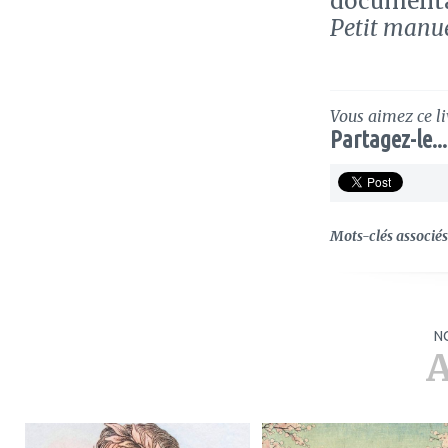
documentai
Petit manue
Vous aimez ce li
Partagez-le...
Mots-clés associés 
N
A
ajouter
ajouter
à
à