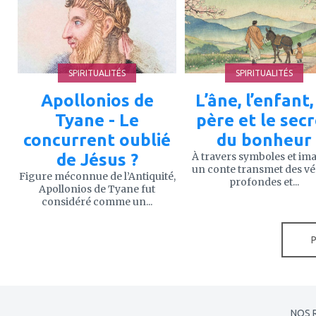
mes
mes
favoris
favoris
SPIRITUALITÉS
SPIRITUALITÉS
Apollonios de
L’âne, l’enfant,
Tyane - Le
père et le sec
concurrent oublié
du bonheur
de Jésus ?
À travers symboles et im
un conte transmet des vé
Figure méconnue de l’Antiquité,
profondes et...
Apollonios de Tyane fut
considéré comme un...
NOS 