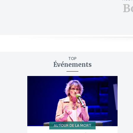
B
TOP
Événements
ajouter
à
mes
favoris
AUTOUR DE LA MORT