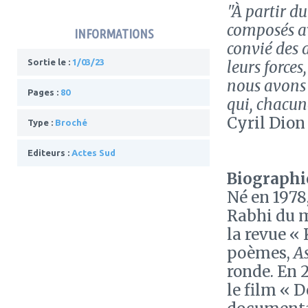
"À partir d
composés a
INFORMATIONS
convié des 
Sortie le :
1/03/23
leurs forces
nous avons
Pages :
80
qui, chacun
Cyril Dion
Type :
Broché
Editeurs :
Actes Sud
Biographie
Né en 1978
Rabhi du 
la revue « 
poèmes,
As
ronde. En 2
le film « 