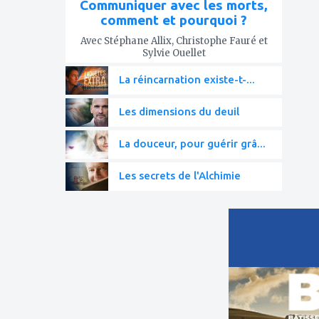
Communiquer avec les morts,
comment et pourquoi ?
Avec Stéphane Allix, Christophe Fauré et
Sylvie Ouellet
La réincarnation existe-t-...
Les dimensions du deuil
La douceur, pour guérir grâ...
Les secrets de l'Alchimie
ajouter
à
mes
favoris