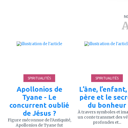
N
A
ajouter
ajouter
à
à
mes
mes
favoris
favoris
SPIRITUALITÉS
SPIRITUALITÉS
Apollonios de
L’âne, l’enfant,
Tyane - Le
père et le sec
concurrent oublié
du bonheur
de Jésus ?
À travers symboles et im
un conte transmet des vé
Figure méconnue de l’Antiquité,
profondes et...
Apollonios de Tyane fut