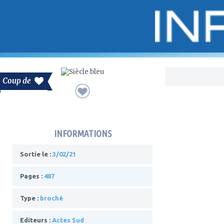
Bo
Coup de
INFORMATIONS
Sortie le :
3/02/21
Pages :
487
Type :
broché
Editeurs :
Actes Sud