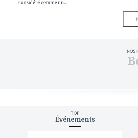
considéré comme un...
NOS 
B
TOP
Événements
ajouter
à