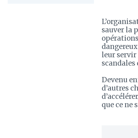
L’organisa
sauver la 
opérations
dangereux 
leur servi
scandales 
Devenu enn
d’autres ch
d’accélére
que ce ne s