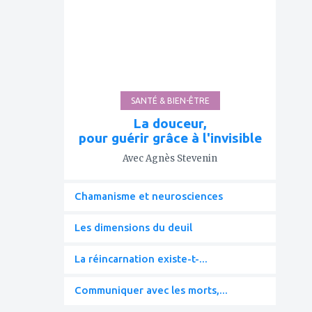
mes
favoris
SANTÉ & BIEN-ÊTRE
La douceur,
pour guérir grâce à l'invisible
Avec Agnès Stevenin
Chamanisme et neurosciences
Les dimensions du deuil
La réincarnation existe-t-...
Communiquer avec les morts,...