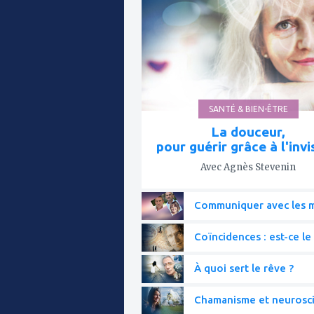
mes
favoris
SANTÉ & BIEN-ÊTRE
La douceur,
pour guérir grâce à l'invi
Avec Agnès Stevenin
Communiquer avec les mo
Coïncidences : est-ce le 
À quoi sert le rêve ?
Chamanisme et neurosc