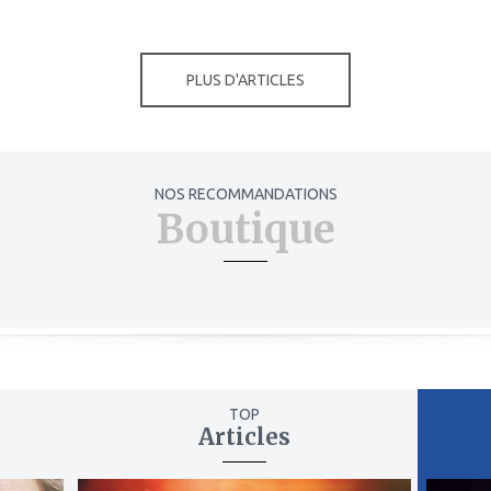
PLUS D'ARTICLES
NOS RECOMMANDATIONS
Boutique
TOP
Articles
ajouter
ajout
à
à