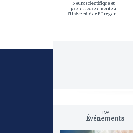
Neuroscientifique et
professeure émérite à
l’Université de l’Oregon...
TOP
Événements
ajouter
à