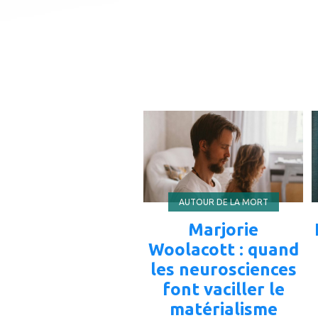
ajouter
à
mes
favoris
AUTOUR DE LA MORT
Marjorie
Woolacott : quand
les neurosciences
font vaciller le
matérialisme