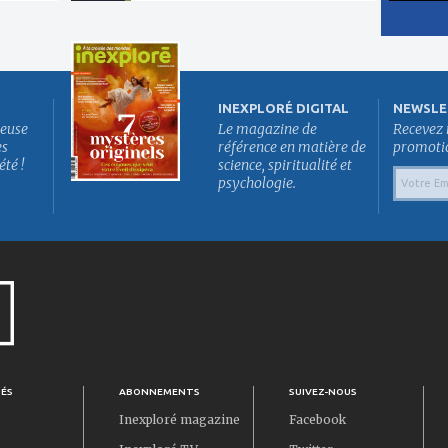
INEXPLORÉ DIGITAL
NEWSLE
euse
Le magazine de
Recevez 
es
référence en matière de
promotion
été !
science, spiritualité et
psychologie.
TÉS
ABONNEMENTS
SUIVEZ-NOUS
Inexploré magazine
Facebook