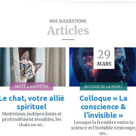
NOS SUGGESTIONS
Articles
ajouter
ajouter
29
à
à
mes
mes
favoris
favoris
MARS
SANTÉ & BIEN-ÊTRE
AUTOUR DE LA MORT
Le chat, votre allié
Colloque « La
spirituel
conscience &
Mystérieux, indépendants et
l'invisible »
profondément sensibles, les
Lorsque la frontière entre la
chats ne se...
science et l’invisible s’estompe,
un...