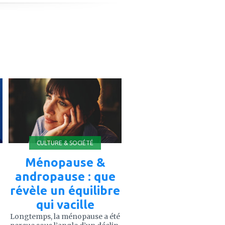
ajouter
à
mes
favoris
CULTURE & SOCIÉTÉ
Ménopause &
andropause : que
révèle un équilibre
qui vacille
Longtemps, la ménopause a été