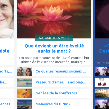
mes
mes
favoris
favor
AUTOUR DE LA MORT
Que devient un être éveillé
« 
sible
après la mort ?
Dest
On nous parle souvent de l’Éveil comme but
ultime de l’existence incarnée, mais que...
Ne lais
rts,...
Ce que les réseaux sociaux ...
ha...
Passeurs d’âmes, ils accomp...
Genèse de la souffrance
iences
Mémoires du futur ?