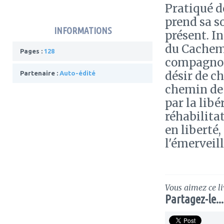
Pratiqué d
prend sa so
INFORMATIONS
présent. In
du Cachemi
Pages :
128
compagnon 
désir de ch
Partenaire :
Auto-édité
chemin de 
par la libé
réhabilita
en liberté,
l'émerveil
Vous aimez ce li
Partagez-le...