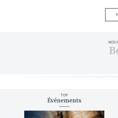
NOS 
B
TOP
Événements
ajouter
à
mes