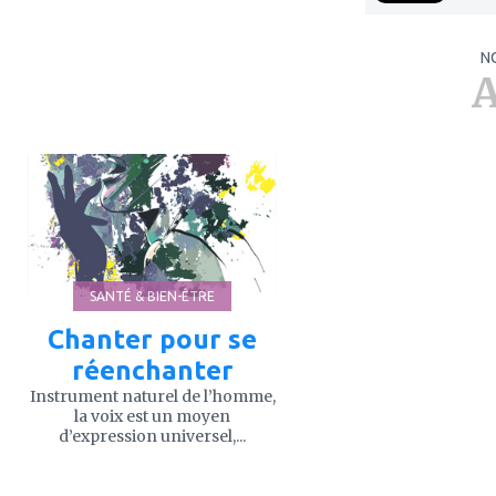
N
A
ajouter
à
mes
favoris
SANTÉ & BIEN-ÊTRE
Chanter pour se
réenchanter
Instrument naturel de l’homme,
la voix est un moyen
d’expression universel,...