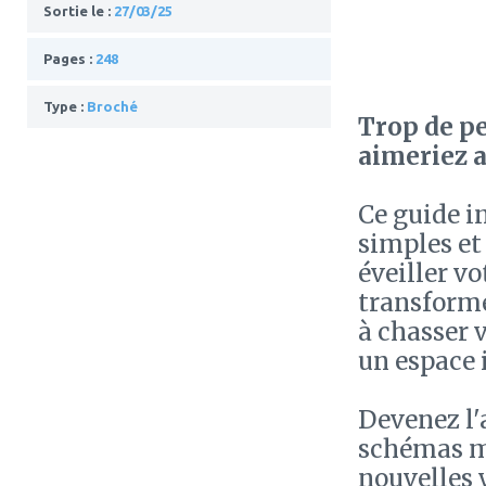
Sortie le :
27/03/25
Pages :
248
Type :
Broché
Trop de p
aimeriez a
Ce guide i
simples et
éveiller vo
transforme
à chasser 
un espace i
Devenez l'
schémas m
nouvelles 