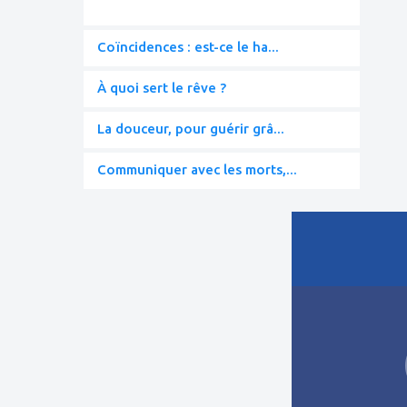
Coïncidences : est-ce le ha...
À quoi sert le rêve ?
La douceur, pour guérir grâ...
Communiquer avec les morts,...
ajouter
à
mes
favoris