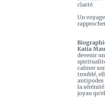
clarté.
Un voyage 
rapprocher
Biographie
Katia Mau
devenir un
spiritualit
calmer son
troublé, e
antipodes d
la sérénit
joyau qu'el