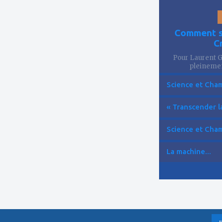
Comment se
C
Pour Laurent Go
pleinemen
Science et Cham
« Transcender la
Science et Cham
La machine...