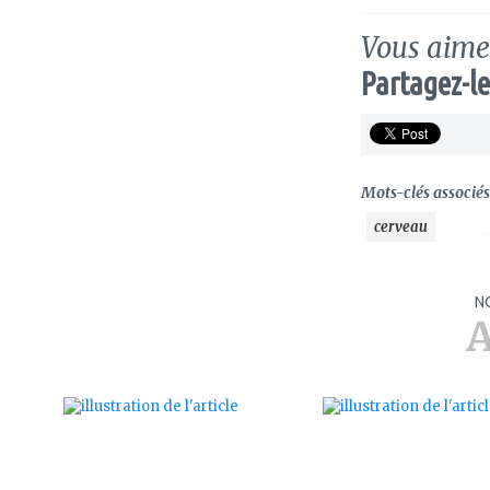
Vous aimez
Partagez-le
Mots-clés associés 
cerveau
N
A
ajouter
ajouter
à
à
mes
mes
favoris
favoris