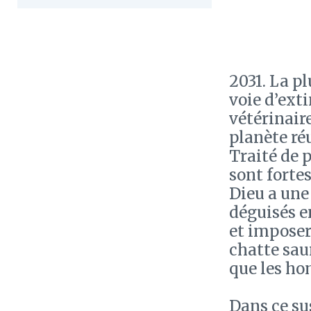
2031. La p
voie d’exti
vétérinaire
planète réu
Traité de p
sont fortes
Dieu a une
déguisés e
et imposer l
chatte saur
que les h
Dans ce su