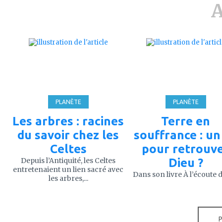
A
ajouter
ajouter
à
à
mes
mes
favoris
favoris
PLANÈTE
PLANÈTE
Les arbres : racines
Terre en
du savoir chez les
souffrance : un 
Celtes
pour retrouv
Depuis l’Antiquité, les Celtes
Dieu ?
entretenaient un lien sacré avec
Dans son livre À l’écoute de
les arbres,...