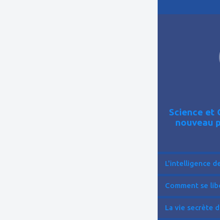
ajouter
à
mes
favoris
Science et 
nouveau p
L'intelligence de 
Comment se libér
La vie secrète d