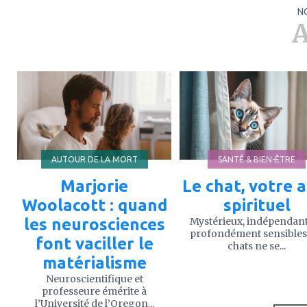
N
A
ajouter
ajouter
à
à
mes
mes
favoris
favoris
AUTOUR DE LA MORT
SANTÉ & BIEN-ÊTRE
Marjorie
Le chat, votre a
Woolacott : quand
spirituel
les neurosciences
Mystérieux, indépendant
profondément sensibles,
font vaciller le
chats ne se...
matérialisme
Neuroscientifique et
professeure émérite à
l’Université de l’Oregon...