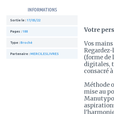
INFORMATIONS
Sortie le :
17/05/22
Votre pers
Pages :
188
Vos mains 
Type :
Broché
Regardez-l
Partenaire :
MERCILESLIVRES
(forme de 
digitales,
consacré 
Méthode or
mise au po
Manutypolo
aspiration
l’harmonie