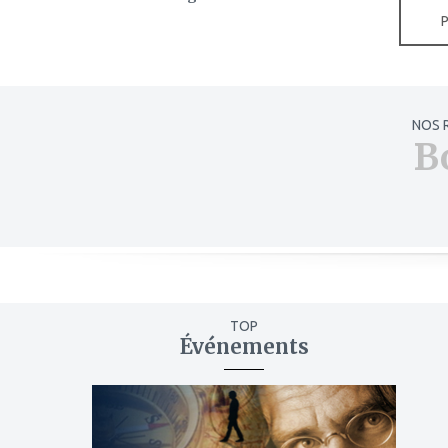
NOS 
B
TOP
Événements
ajouter
à
mes
favoris