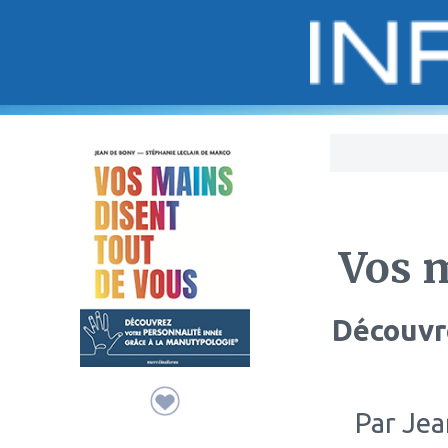
Bo
Vos m
Découvre
Par
Jean