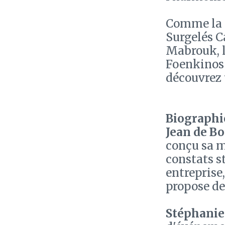
Comme la P
Surgelés C
Mabrouk, l
Foenkinos e
découvrez 
Biographie
Jean de B
conçu sa m
constats s
entreprise
propose de
Stéphanie