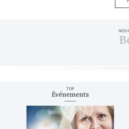
NOS 
B
TOP
Événements
ajouter
à
mes
favoris