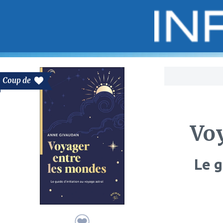
Bo
Coup de
Vo
Le g