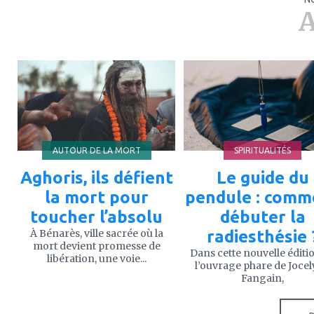
A
ajouter
ajouter
à
à
mes
mes
favoris
favoris
AUTOUR DE LA MORT
SPIRITUALITÉS
Aghoris, ils défient
Le guide du
la mort pour
pendule : comm
toucher l’absolu
débuter la
À Bénarès, ville sacrée où la
radiesthésie 
mort devient promesse de
Dans cette nouvelle éditi
libération, une voie...
l’ouvrage phare de Joce
Fangain,