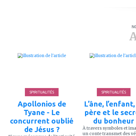
N
A
ajouter
ajouter
à
à
mes
mes
favoris
favoris
SPIRITUALITÉS
SPIRITUALITÉS
Apollonios de
L’âne, l’enfant,
Tyane - Le
père et le sec
concurrent oublié
du bonheur
de Jésus ?
À travers symboles et im
un conte transmet des vé