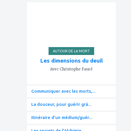
ajouter
à
mes
favoris
AUTOUR DE LA MORT
Les dimensions du deuil
Avec Christophe Fauré
Communiquer avec les morts,...
La douceur, pour guérir grâ...
Itinéraire d'un médium/guér...
Les secrets de l'Alchimie