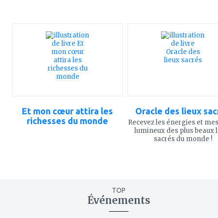
ajouter
ajouter
à
à
mes
mes
favoris
favoris
Et mon cœur attira les
Oracle des lieux sac
richesses du monde
Recevez les énergies et me
lumineux des plus beaux l
sacrés du monde !
TOP
Événements
ajouter