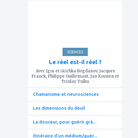
à
mes
favoris
SCIENCES
Le réel est-il réel ?
Avec Igor et Grichka Bogdanov, Jacques
Franck, Philippe Guillemant, Jan Kounen et
Trinlay Tulku
Chamanisme et neurosciences
Les dimensions du deuil
La douceur, pour guérir grâ...
Itinéraire d'un médium/guér...