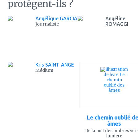
protègent-ils ?
Angélique GARCIA
Angéline
Journaliste
ROMAGGI
ajouter
Kris SAINT-ANGE
à
Médium
mes
favoris
Le chemin oublié d
âmes
De la nuit des ombres vers
lumière