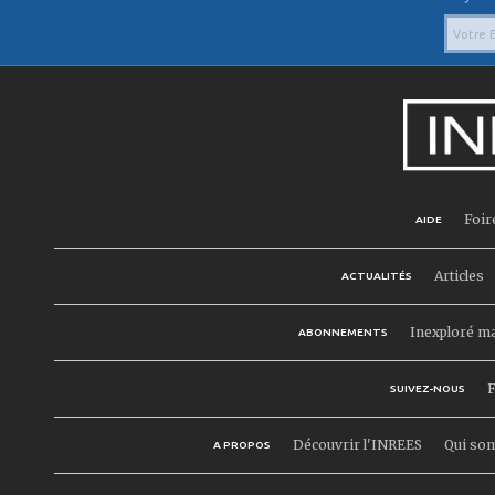
Foir
AIDE
Articles
ACTUALITÉS
Inexploré m
ABONNEMENTS
F
SUIVEZ-NOUS
Découvrir l'INREES
Qui so
A PROPOS