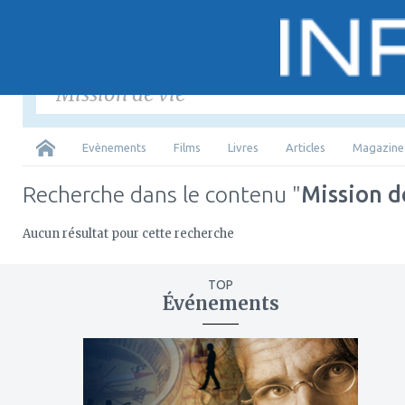
Saisir
les mots-
Tous
Evènements
Films
Livres
Articles
Magazine
Recherche dans le contenu "
Mission d
Aucun résultat pour cette recherche
TOP
Événements
ajouter
à
mes
favoris