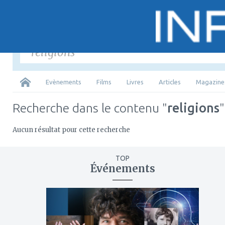
Saisir
les mots-
Tous
Evènements
Films
Livres
Articles
Magazine
Recherche dans le contenu "
religions
"
Aucun résultat pour cette recherche
TOP
Événements
ajouter
à
mes
favoris