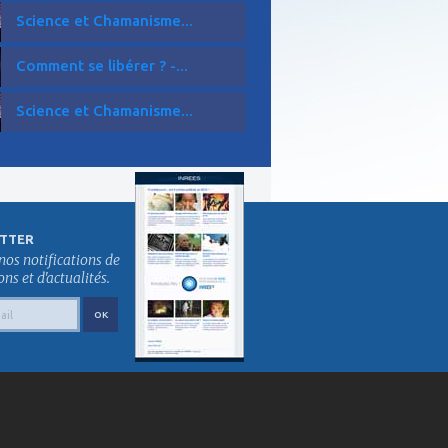
Science et Chamanisme...
Comment se libérer ? -...
Science et Chamanisme...
TTER
nos notifications de
s et d'actualités.