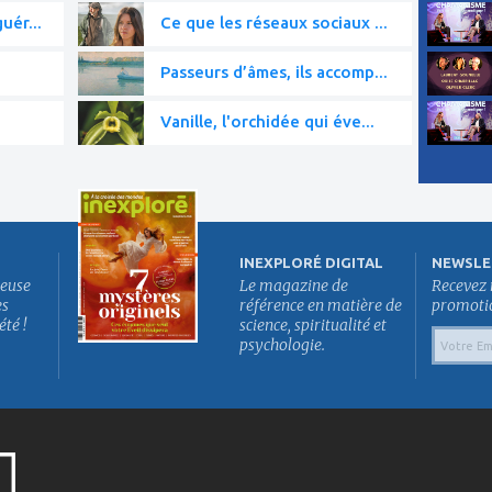
uér...
Ce que les réseaux sociaux ...
Passeurs d’âmes, ils accomp...
Vanille, l'orchidée qui éve...
INEXPLORÉ DIGITAL
NEWSLE
euse
Le magazine de
Recevez 
es
référence en matière de
promotion
été !
science, spiritualité et
psychologie.