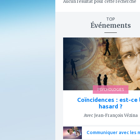
Aucun résultat pour cette recherche
TOP
Événements
ajouter
à
mes
favoris
PSYCHOLOGIES
Coïncidences : est-ce 
hasard ?
Avec Jean-François Vézina
Communiquer avec les mo