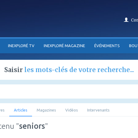
Co
INEXPLORÉ TV
INEXPLORÉ MAGAZINE
ÉVÉNEMENTS
BOU
Saisir
les mots-clés de votre recherche...
res
Articles
Magazines
Vidéos
Intervenants
tenu "
seniors
"