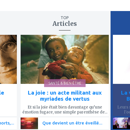
TOP
Articles
ajouter
ajout
à
à
mes
mes
favoris
favor
SANTÉ & BIEN-ÊTRE
le
La joie : un acte militant aux
La 
myriades de vertus
B
Et si la joie était bien davantage qu’une
Leurs 
émotion fugace, une simple parenthèse de...
l'o
rts,...
Que devient un être éveillé...