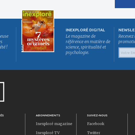
INEXPLORÉ DIGITAL
NEWSLE
euse
Le magazine de
Recevez 
es
référence en matière de
promotion
été !
science, spiritualité et
psychologie.
TÉS
ABONNEMENTS
SUIVEZ-NOUS
Inexploré magazine
Facebook
Inexploré TV
Twitter