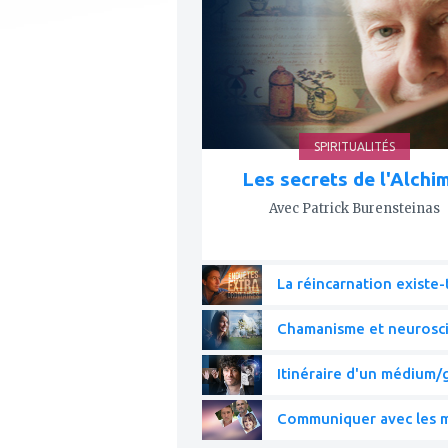
mes
favoris
SPIRITUALITÉS
Les secrets de l'Alchi
Avec Patrick Burensteinas
La réincarnation existe-t
Chamanisme et neurosc
Itinéraire d'un médium/g
Communiquer avec les mo