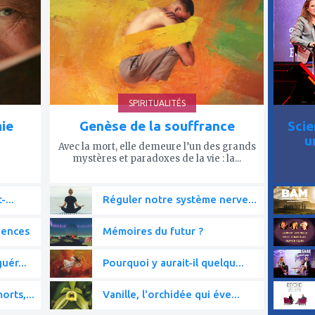
mes
mes
favoris
favor
SPIRITUALITÉS
mie
Genèse de la souffrance
Scie
u
Avec la mort, elle demeure l’un des grands
mystères et paradoxes de la vie : la...
-...
Réguler notre système nerve...
iences
Mémoires du futur ?
uér...
Pourquoi y aurait-il quelqu...
rts,...
Vanille, l'orchidée qui éve...