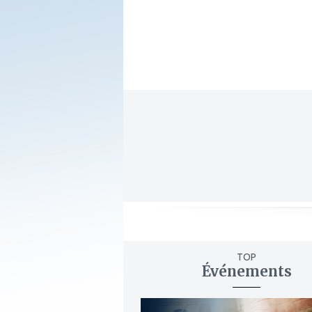
TOP
Événements
ajouter
à