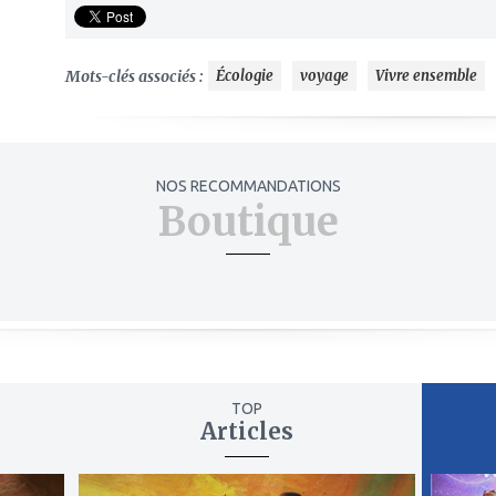
Mots-clés associés :
Écologie
voyage
Vivre ensemble
NOS RECOMMANDATIONS
Boutique
TOP
Articles
ajouter
ajout
à
à