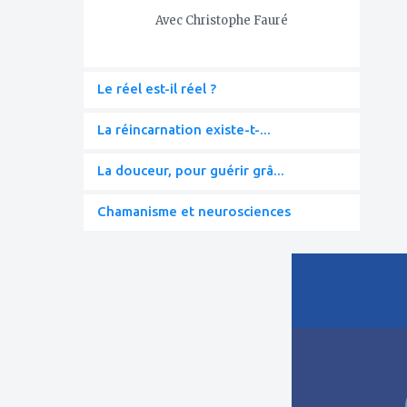
Avec Christophe Fauré
Le réel est-il réel ?
La réincarnation existe-t-...
La douceur, pour guérir grâ...
Chamanisme et neurosciences
ajouter
à
mes
favoris