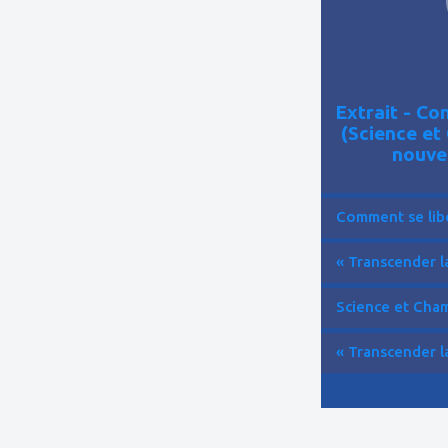
Extrait - C
(Science et
nouve
Comment se libér
« Transcender la
Science et Cham
« Transcender la