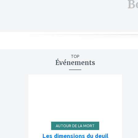
B
TOP
Événements
ajouter
à
mes
favoris
AUTOUR DE LA MORT
Les dimensions du deuil