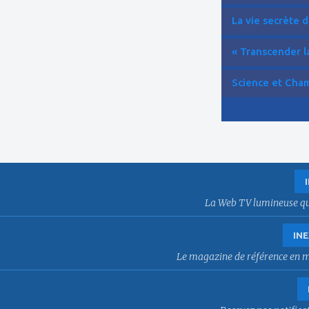
La vie secrète d
« Transcender la
Science et Cham
La Web TV lumineuse qui f
INE
Le magazine de référence en mat