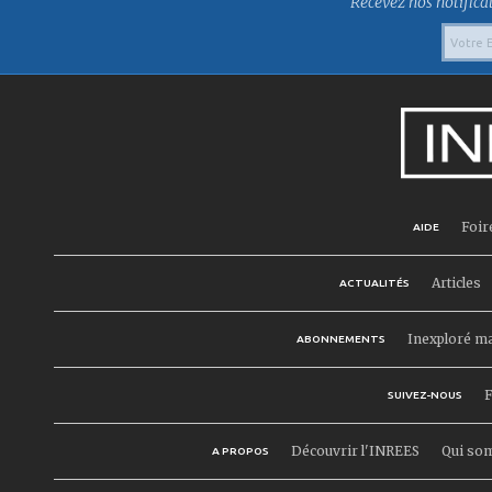
Recevez nos notificat
Foir
AIDE
Articles
ACTUALITÉS
Inexploré m
ABONNEMENTS
F
SUIVEZ-NOUS
Découvrir l'INREES
Qui so
A PROPOS