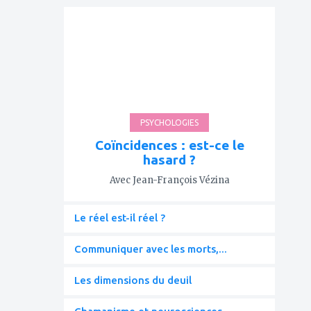
ajouter
à
mes
favoris
PSYCHOLOGIES
Coïncidences : est-ce le
hasard ?
Avec Jean-François Vézina
Le réel est-il réel ?
Communiquer avec les morts,...
Les dimensions du deuil