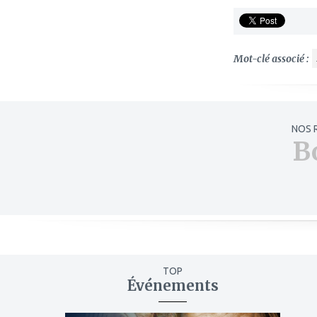
Mot-clé associé :
NOS 
B
TOP
Événements
ajouter