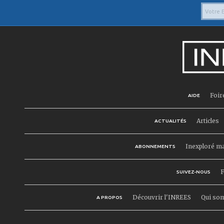
Foir
AIDE
Articles
ACTUALITÉS
Inexploré m
ABONNEMENTS
F
SUIVEZ-NOUS
Découvrir l'INREES
Qui so
A PROPOS