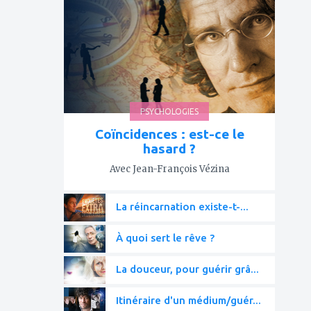
à
mes
favoris
PSYCHOLOGIES
Coïncidences : est-ce le
hasard ?
Avec Jean-François Vézina
La réincarnation existe-t-...
À quoi sert le rêve ?
La douceur, pour guérir grâ...
Itinéraire d'un médium/guér...