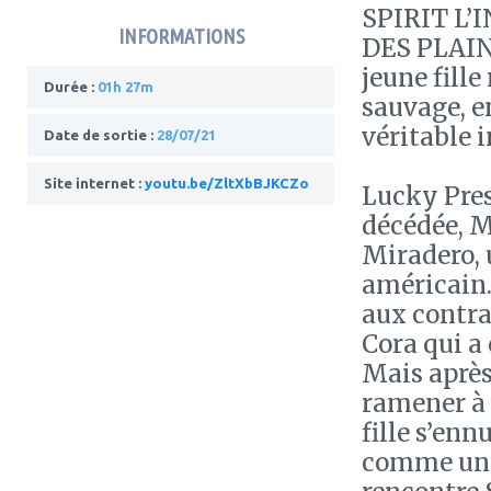
SPIRIT L’
INFORMATIONS
DES PLAINE
jeune fille
Durée :
01h 27m
sauvage, e
véritable i
Date de sortie :
28/07/21
Site internet :
youtu.be/ZltXbBJKCZo
Lucky Pres
décédée, M
Miradero, 
américain.
aux contra
Cora qui a 
Mais après
ramener à 
fille s’en
comme un t