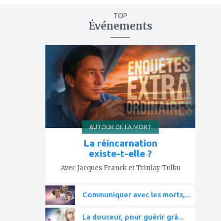
TOP
Événements
ajouter
à
mes
favoris
AUTOUR DE LA MORT
La réincarnation
existe-t-elle ?
Avec Jacques Franck et Trinlay Tulku
Communiquer avec les morts,...
La douceur, pour guérir grâ...