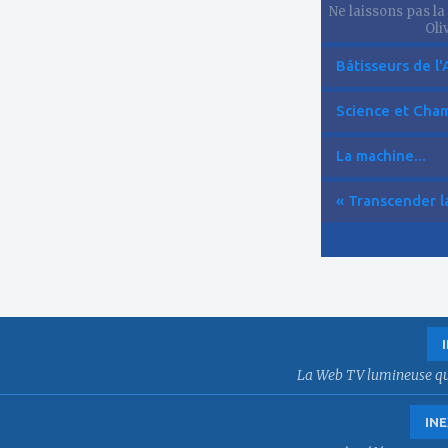
Ne laissons pas la
Oliv
Bâtisseurs de l'
Science et Cham
La machine...
« Transcender la
La Web TV lumineuse qui f
INE