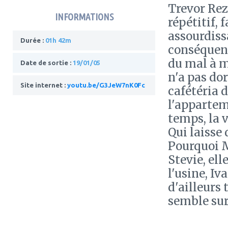
Trevor Rez
INFORMATIONS
répétitif, 
assourdiss
Durée :
01h 42m
conséquenc
du mal à ma
Date de sortie :
19/01/05
n'a pas dor
Site internet :
youtu.be/G3JeW7nK0Fc
cafétéria d
l'appartem
temps, la v
Qui laisse
Pourquoi M
Stevie, el
l'usine, Iv
d'ailleurs 
semble surv