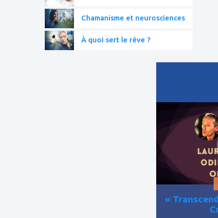
Chamanisme et neurosciences
À quoi sert le rêve ?
ajouter
à
mes
favoris
« Transcend
C