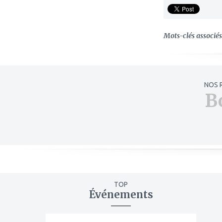
Mots-clés associés 
NOS 
B
TOP
Événements
ajouter
à