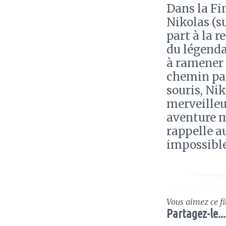
Dans la Fi
Nikolas (s
part à la r
du légenda
à ramener
chemin par 
souris, Nik
merveilleu
aventure m
rappelle a
impossible.
Vous aimez ce fi
Partagez-le...