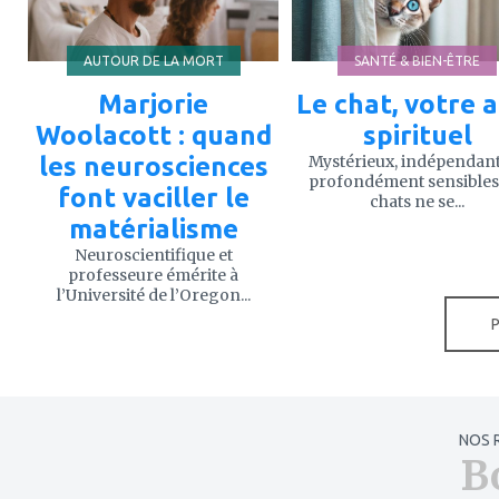
AUTOUR DE LA MORT
SANTÉ & BIEN-ÊTRE
Marjorie
Le chat, votre a
Woolacott : quand
spirituel
les neurosciences
Mystérieux, indépendant
profondément sensibles,
font vaciller le
chats ne se...
matérialisme
Neuroscientifique et
professeure émérite à
l’Université de l’Oregon...
NOS 
B