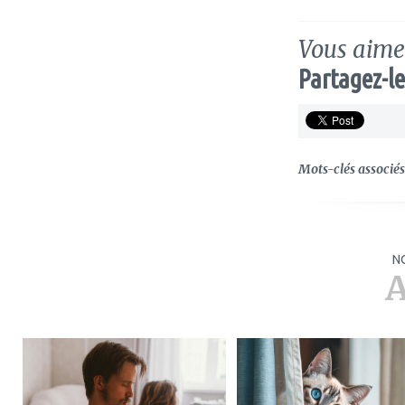
Vous aimez
Partagez-le
Mots-clés associés 
N
A
ajouter
ajouter
à
à
mes
mes
favoris
favoris