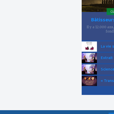
CU
Bâtisseur
Il y a 12.000 ans
fond
La vie 
Extrait
Science
« Trans