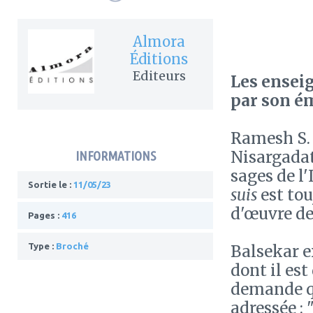
Almora
Éditions
Editeurs
Les ensei
par son é
Ramesh S. B
Nisargadat
INFORMATIONS
sages de l
Sortie le :
11/05/23
suis
est to
d'œuvre de
Pages :
416
Type :
Broché
Balsekar e
dont il est
demande q
adressée :