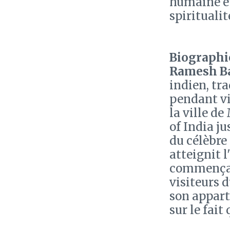
humaine et 
spirituali
Biographie
Ramesh B
indien, tr
pendant vi
la ville de
of India ju
du célèbre
atteignit l
commença à
visiteurs 
son appar
sur le fait