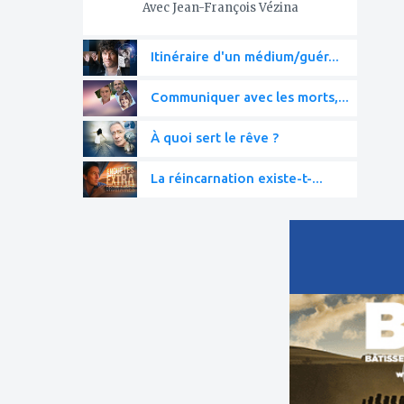
Avec Jean-François Vézina
Itinéraire d'un médium/guér...
Communiquer avec les morts,...
À quoi sert le rêve ?
La réincarnation existe-t-...
ajouter
à
mes
favoris