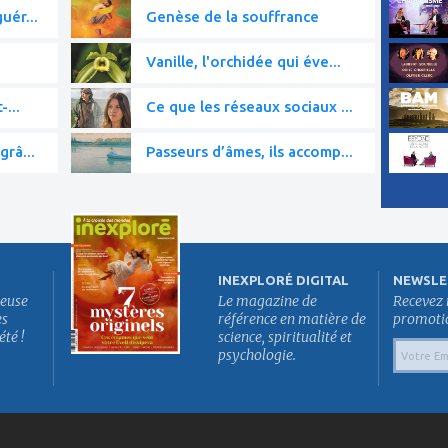
uér...
Genèse de la souffrance
Vanille, l'orchidée qui éve...
-...
Ce que les réseaux sociaux ...
grâ...
Passeurs d’âmes, ils accomp...
INEXPLORÉ DIGITAL
NEWSLE
euse
Le magazine de
Recevez 
es
référence en matière de
promotion
été !
science, spiritualité et
psychologie.