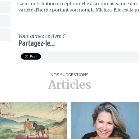
sa « contribution exceptionnelle à la connaissance du c
variété d’herbe portant son nom, la Michka. Elle est la 
Vous aimez ce livre ?
Partagez-le...
NOS SUGGESTIONS
Articles
ajouter
ajouter
à
à
mes
mes
favoris
favoris