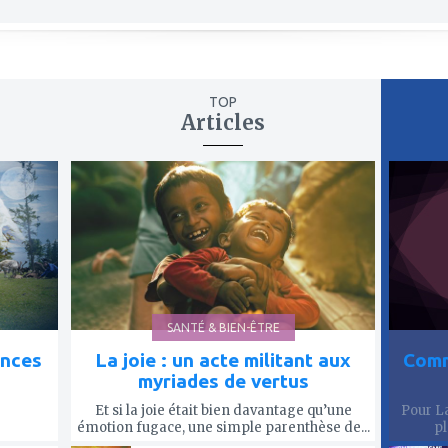
TOP
Articles
ajouter
ajout
à
à
mes
mes
favoris
favor
SANTÉ & BIEN-ÊTRE
ences
La joie : un acte militant aux
Comm
myriades de vertus
Et si la joie était bien davantage qu’une
Pour La
émotion fugace, une simple parenthèse de...
pl