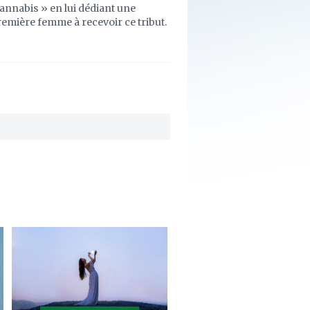
annabis » en lui dédiant une
première femme à recevoir ce tribut.
ajouter
à
mes
favoris