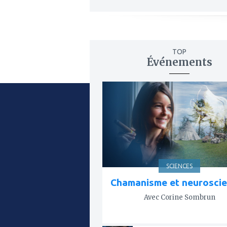
TOP
Événements
ajouter
à
mes
favoris
SCIENCES
Chamanisme et neurosci
Avec Corine Sombrun