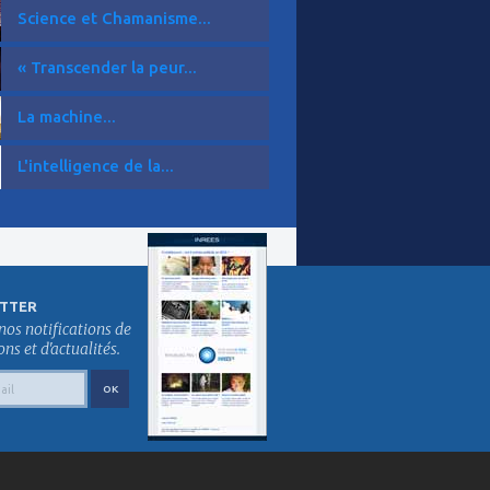
Science et Chamanisme...
« Transcender la peur...
La machine...
L'intelligence de la...
TTER
nos notifications de
s et d'actualités.