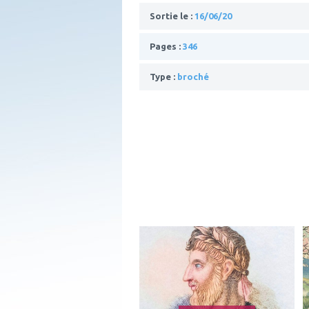
Sortie le :
16/06/20
Pages :
346
Type :
broché
ajouter
à
mes
favoris