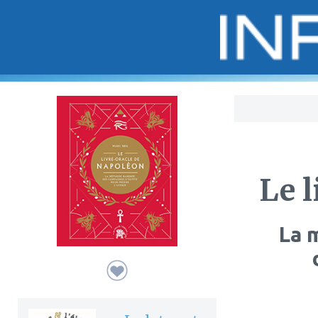
Bo
Le 
La 