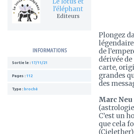
Le lotus et
l'éléphant
Editeurs
Plongez da
légendaire
de l’emper
INFORMATIONS
dérivée de 
Sortie le :
17/11/21
carte, orig
grandes que
Pages :
112
des messag
Type :
broché
Marc Neu
(astrologie
C’est un ho
que cela f
(Cielether)