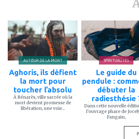
A
ajouter
ajouter
à
à
mes
mes
favoris
favoris
AUTOUR DE LA MORT
SPIRITUALITÉS
Aghoris, ils défient
Le guide du
la mort pour
pendule : comm
toucher l’absolu
débuter la
À Bénarès, ville sacrée où la
radiesthésie 
mort devient promesse de
Dans cette nouvelle éditi
libération, une voie...
l’ouvrage phare de Joce
Fangain,