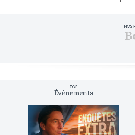
NOS 
B
TOP
Événements
ajouter
à
mes
favoris