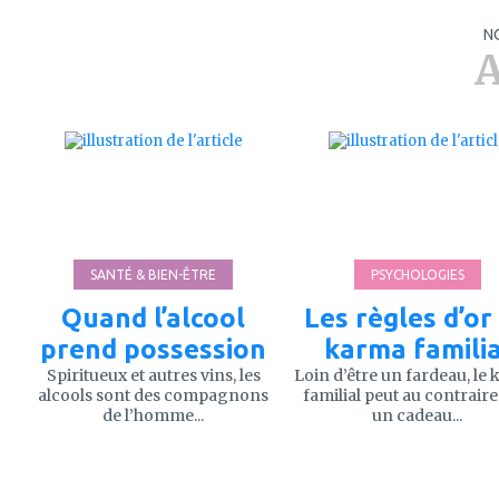
N
A
ajouter
ajouter
à
à
mes
mes
favoris
favoris
SANTÉ & BIEN-ÊTRE
PSYCHOLOGIES
Quand l’alcool
Les règles d’or
prend possession
karma familia
Spiritueux et autres vins, les
Loin d’être un fardeau, le
alcools sont des compagnons
familial peut au contraire
de l’homme...
un cadeau...