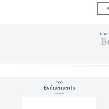
NOS 
B
TOP
Événements
ajouter
à
mes
favoris