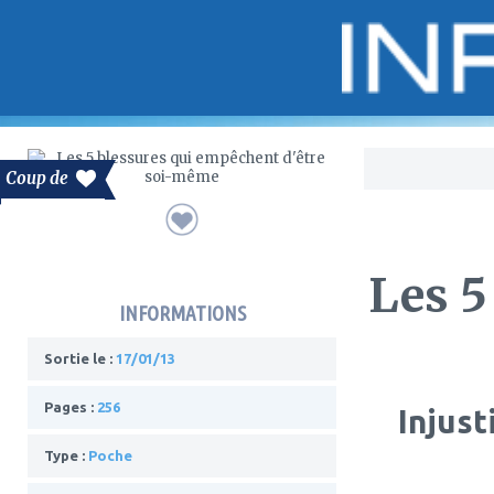
Bo
Coup de
Les 5
INFORMATIONS
Sortie le :
17/01/13
Pages :
256
Injust
Type :
Poche