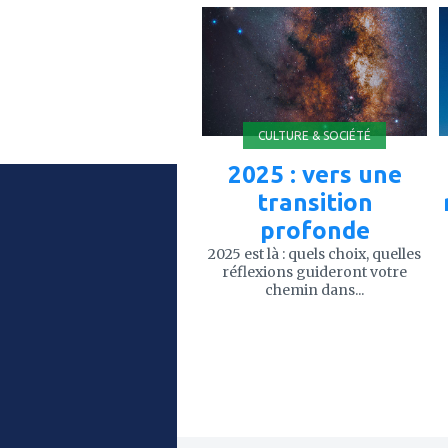
ajouter
à
mes
favoris
CULTURE & SOCIÉTÉ
2025 : vers une
transition
profonde
2025 est là : quels choix, quelles
réflexions guideront votre
chemin dans...