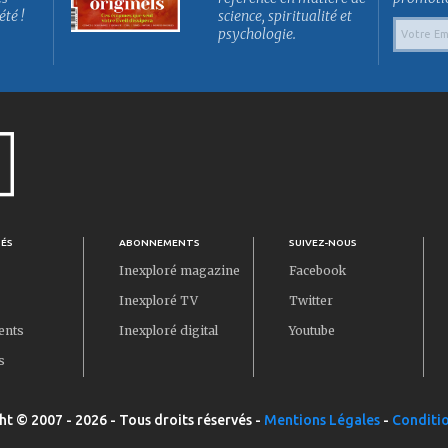
été !
science, spiritualité et
psychologie.
TÉS
ABONNEMENTS
SUIVEZ-NOUS
Inexploré magazine
Facebook
Inexploré TV
Twitter
ents
Inexploré digital
Youtube
s
ht © 2007 - 2026 - Tous droits réservés -
Mentions Légales
-
Conditio