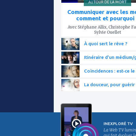
AUTOUR DE LA MORT
Communiquer avec les mo
comment et pourquoi 
Avec Stéphane Allix, Christophe Fa
Sylvie Ouellet
À quoi sert le rêve ?
Itinéraire d'un médium/g
Coïncidences : est-ce le 
La douceur, pour guérir 
INEXPLORÉ TV
La Web TV lumin
qui fait évoluer l