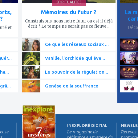
SPIRITUALITÉS
rts,
Mémoires du futur ?
La m
?
car
Construisons-nous notre futur ou est-il déjà
écrit ? Le temps ne serait pas ce fleuve...
uré et
Décou
Ce que les réseaux sociaux ...
uér...
Vanille, l'orchidée qui éve...
ha...
Le pouvoir de la régulation...
grâ...
Genèse de la souffrance
INEXPLORÉ DIGITAL
NEWSLE
euse
Le magazine de
Recevez 
es
référence en matière de
promotion