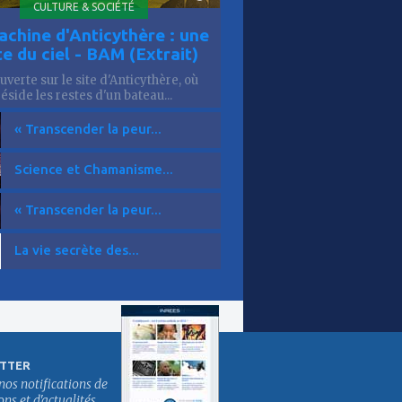
CULTURE & SOCIÉTÉ
achine d'Anticythère : une
te du ciel - BAM (Extrait)
verte sur le site d'Anticythère, où
réside les restes d'un bateau...
« Transcender la peur...
Science et Chamanisme...
« Transcender la peur...
La vie secrète des...
TTER
nos notifications de
s et d'actualités.