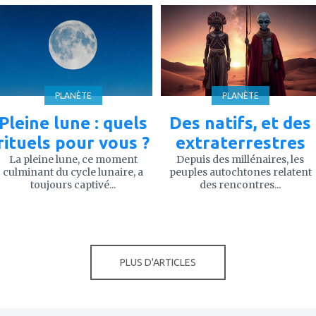
ajouter
ajouter
à
à
mes
mes
favoris
favoris
PLANÈTE
PLANÈTE
Pleine lune : quels
Des natifs, et des
rituels pour vous ?
extraterrestres
La pleine lune, ce moment
Depuis des millénaires, les
culminant du cycle lunaire, a
peuples autochtones relatent
toujours captivé...
des rencontres...
PLUS D'ARTICLES