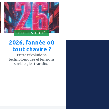
ajouter
à
mes
favoris
CULTURE & SOCIÉTÉ
2026, l’année où
tout chavire ?
Entre révolutions
technologiques et tensions
sociales, les transits...