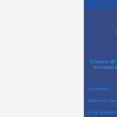
ajouter
à
mes
favoris
Science et 
nouveau p
La machine...
Science et Cham
La vie secrète d