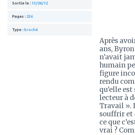
Sortie le :
15/06/12
Pages :
256
Type :
broché
Après avoi
ans, Byron 
n’avait ja
humain peut
figure inc
rendu comp
qu’elle est
lecteur à 
Travail ». 
souffrir et
ce que c’es
vrai ? Com