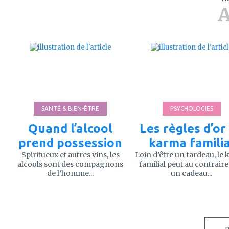
A
ajouter
ajouter
à
à
mes
mes
favoris
favoris
SANTÉ & BIEN-ÊTRE
PSYCHOLOGIES
Quand l’alcool
Les règles d’or
prend possession
karma familia
Spiritueux et autres vins, les
Loin d’être un fardeau, le
alcools sont des compagnons
familial peut au contraire
de l’homme...
un cadeau...