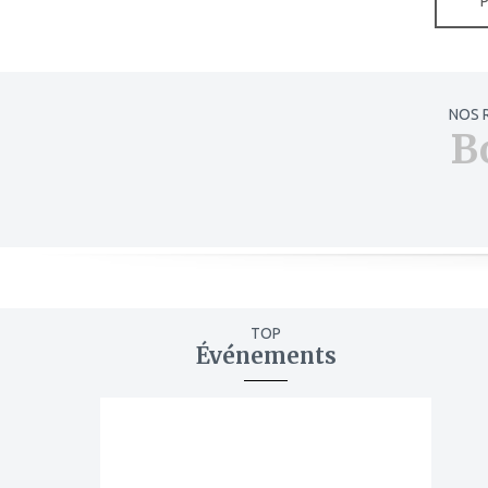
NOS 
B
TOP
Événements
ajouter
à
mes
favoris