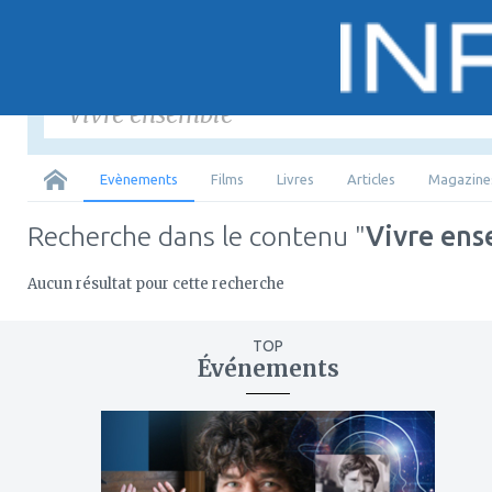
Saisir
les mots-
Tous
Evènements
Films
Livres
Articles
Magazine
Recherche dans le contenu "
Vivre en
Aucun résultat pour cette recherche
TOP
Événements
ajouter
à
mes
favoris