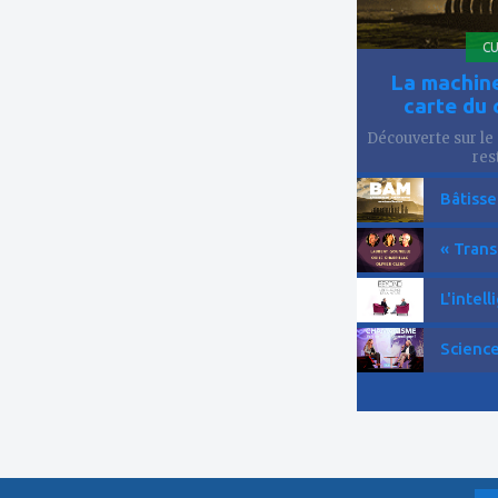
CU
La machine
carte du 
Découverte sur le 
res
Bâtisse
« Trans
L'intell
Science