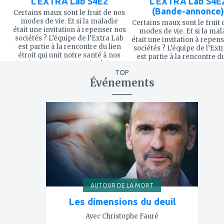
L'EXTRA Lab S4E2
L'EXTRA Lab S4E
(Bande-annonce)
Certains maux sont le fruit de nos
modes de vie. Et si la maladie
Certains maux sont le fruit 
était une invitation à repenser nos
modes de vie. Et si la mal
sociétés ? L’équipe de l’Extra Lab
était une invitation à repen
est partie à la rencontre du lien
sociétés ? L’équipe de l’Ext
étroit qui unit notre santé à nos
est partie à la rencontre du
environnements, tant intérieurs
étroit qui unit notre santé 
qu’extérieurs…
TOP
environnements, tant intér
Événements
qu’extérieurs…
ajouter
à
mes
favoris
AUTOUR DE LA MORT
Les dimensions du deuil
Avec Christophe Fauré