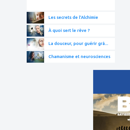
Les secrets de l'Alchimie
À quoi sert le rêve ?
La douceur, pour guérir grâ...
Chamanisme et neurosciences
ajouter
à
mes
favoris