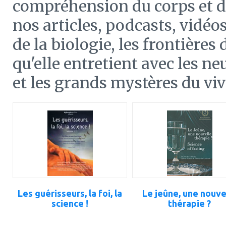
compréhension du corps et de
nos articles, podcasts, vidéo
de la biologie, les frontières
qu'elle entretient avec les ne
et les grands mystères du viv
ajouter
ajouter
à
à
mes
mes
favoris
favoris
Les guérisseurs, la foi, la
Le jeûne, une nouve
science !
thérapie ?