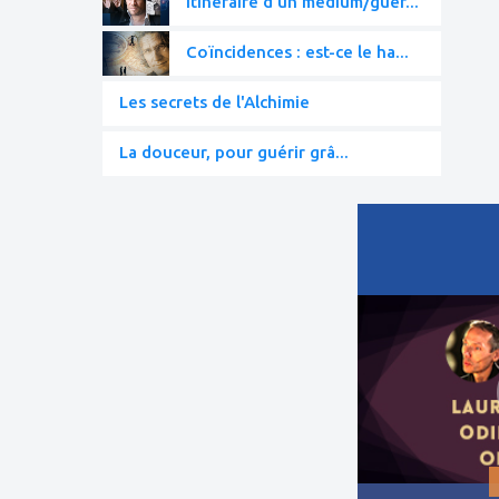
Itinéraire d'un médium/guér...
Coïncidences : est-ce le ha...
Les secrets de l'Alchimie
La douceur, pour guérir grâ...
ajouter
à
mes
favoris