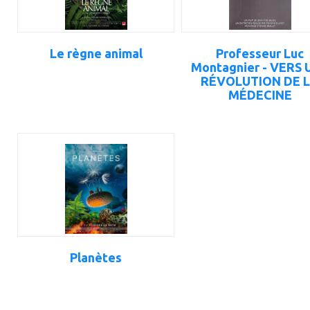
Le règne animal
Professeur Luc
Montagnier - VERS 
RÉVOLUTION DE 
MÉDECINE
ajouter
à
mes
favoris
Planètes