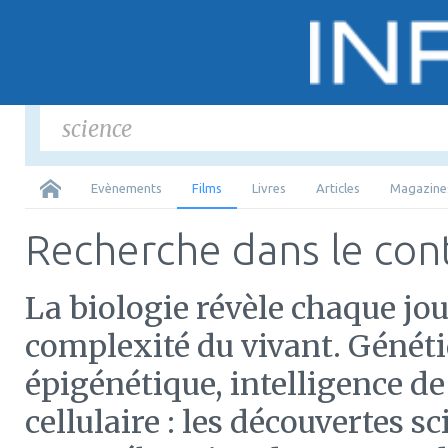
Saisir
les mots-cl
Tous
Evènements
Films
Livres
Articles
Magazine
Recherche dans le con
La biologie révèle chaque jo
complexité du vivant. Génétiq
épigénétique, intelligence d
cellulaire : les découvertes 