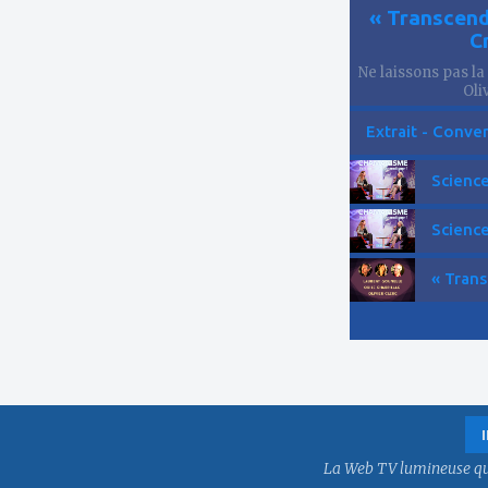
« Transcend
C
Ne laissons pas la
Oliv
Extrait - Conver
Science
Science
« Trans
La Web TV lumineuse qui f