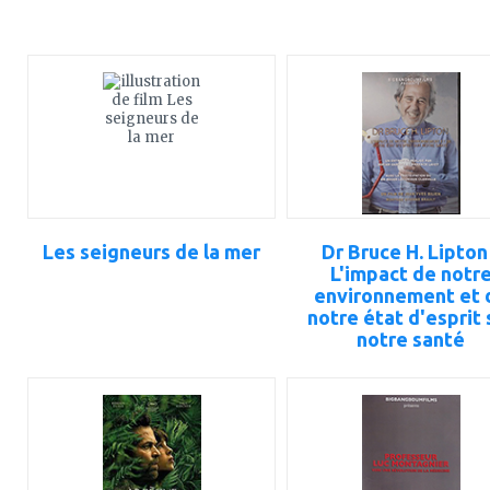
ajouter
ajouter
à
à
mes
mes
favoris
favoris
Les seigneurs de la mer
Dr Bruce H. Lipton
L'impact de notr
environnement et 
notre état d'esprit 
notre santé
ajouter
ajouter
à
à
mes
mes
favoris
favoris