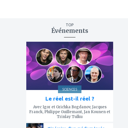
TOP
Événements
ajouter
à
mes
favoris
SCIENCES
Le réel est-il réel ?
Avec Igor et Grichka Bogdanov, Jacques
Franck, Philippe Guillemant, Jan Kounen et
Trinlay Tulku