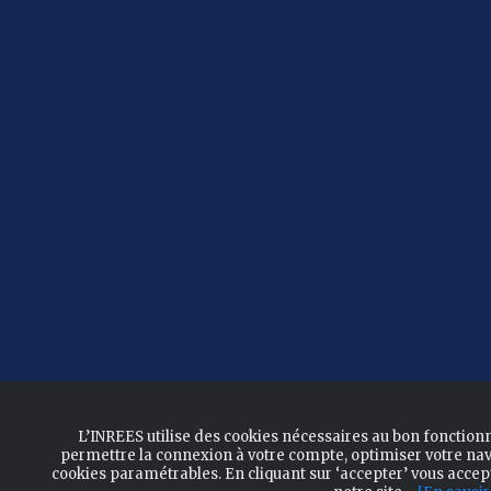
L’INREES utilise des cookies nécessaires au bon fonction
permettre la connexion à votre compte, optimiser votre nav
cookies paramétrables. En cliquant sur ‘accepter’ vous acce