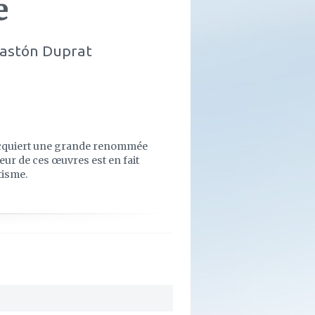
e
Gastón Duprat
, acquiert une grande renommée
teur de ces œuvres est en fait
tisme.