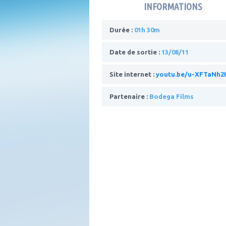
INFORMATIONS
Durée :
01h 30m
Date de sortie :
13/08/11
Site internet :
youtu.be/u-XFTaNh2
Partenaire :
Bodega Films