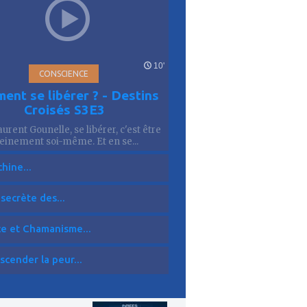
10'
CONSCIENCE
ent se libérer ? - Destins
Croisés S3E3
urent Gounelle, se libérer, c'est être
einement soi-même. Et en se...
hine...
 secrète des...
ce et Chamanisme...
scender la peur...