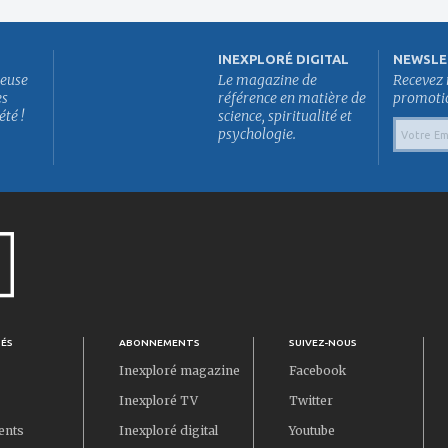
INEXPLORÉ DIGITAL
NEWSLE
euse
Le magazine de
Recevez 
es
référence en matière de
promotion
été !
science, spiritualité et
psychologie.
TÉS
ABONNEMENTS
SUIVEZ-NOUS
Inexploré magazine
Facebook
Inexploré TV
Twitter
ents
Inexploré digital
Youtube