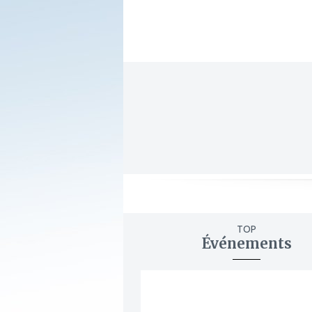
TOP
Événements
ajouter
à
mes
favoris