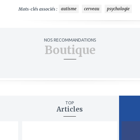
Mots-clés associés :
autisme
cerveau
psychologie
NOS RECOMMANDATIONS
Boutique
TOP
Articles
ajouter
ajout
à
à
mes
mes
favoris
favor