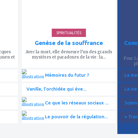
SPIRITUALITÉS
Genèse de la souffrance
Comm
acques
Avec la mort, elle demeure l’un des grands
ounen et
mystères et paradoxes de la vie : la...
Pour La
pl
Mémoires du futur ?
La mac
Vanille, l'orchidée qui éve...
La vie
Ce que les réseaux sociaux ...
Scien
Le pouvoir de la régulation...
« Tran