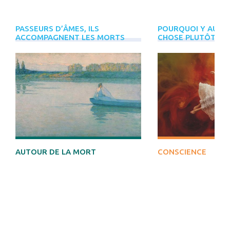
PASSEURS D’ÂMES, ILS
POURQUOI Y AURAI
PLUS
ACCOMPAGNENT LES MORTS
CHOSE PLUTÔT QUE
D'ÉVÈNEMENTS
INREES
DÉCOUVRIR
AUTOUR DE LA MORT
CONSCIENCE