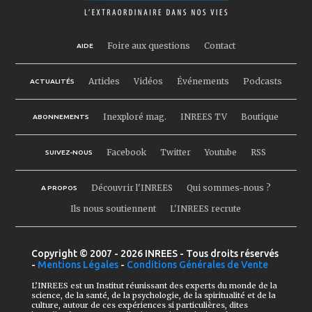
Foire aux questions
Contact
AIDE
Articles
Vidéos
Événements
Podcasts
ACTUALITÉS
Inexploré mag.
INREES TV
Boutique
ABONNEMENTS
Facebook
Twitter
Youtube
RSS
SUIVEZ-NOUS
Découvrir l'INREES
Qui sommes-nous ?
A PROPOS
Ils nous soutiennent
L'INREES recrute
Copyright © 2007 - 2026 INREES - Tous droits réservés
-
Mentions Légales
-
Conditions Générales de Vente
L’INREES est un Institut réunissant des experts du monde de la
science, de la santé, de la psychologie, de la spiritualité et de la
culture, autour de ces expériences si particulières, dites