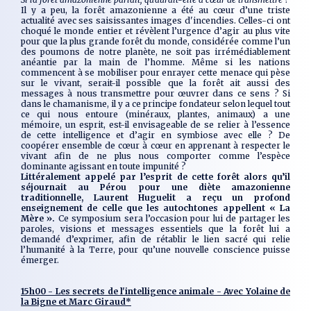
Il y a peu, la forêt amazonienne a été au cœur d’une triste
actualité avec ses saisissantes images d'incendies. Celles-ci ont
choqué le monde entier et révèlent l’urgence d’agir au plus vite
pour que la plus grande forêt du monde, considérée comme l’un
des poumons de notre planète, ne soit pas irrémédiablement
anéantie par la main de l’homme. Même si les nations
commencent à se mobiliser pour enrayer cette menace qui pèse
sur le vivant, serait-il possible que la forêt ait aussi des
messages à nous transmettre pour œuvrer dans ce sens ? Si
dans le chamanisme, il y a ce principe fondateur selon lequel tout
ce qui nous entoure (minéraux, plantes, animaux) a une
mémoire, un esprit, est-il envisageable de se relier à l’essence
de cette intelligence et d’agir en symbiose avec elle ? De
coopérer ensemble de cœur à cœur en apprenant à respecter le
vivant afin de ne plus nous comporter comme l’espèce
dominante agissant en toute impunité ?
Littéralement appelé par l’esprit de cette forêt alors qu’il
séjournait au Pérou pour une diète amazonienne
traditionnelle, Laurent Huguelit a reçu un profond
enseignement de celle que les autochtones appellent « La
Mère ».
Ce symposium sera l’occasion pour lui de partager les
paroles, visions et messages essentiels que la forêt lui a
demandé d’exprimer, afin de rétablir le lien sacré qui relie
l’humanité à la Terre, pour qu’une nouvelle conscience puisse
émerger.
15h00 - Les secrets de l'intelligence animale - Avec Yolaine de
la Bigne et Marc Giraud*