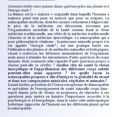
Comment révéler notre pouvoir d'auto-guérison grâce aux plantes et à
l'énergie vitale ?
La Nature est la « matrice » originelle dans laquelle l’homme a
toujours puisé tant pour se nourrir que pour se soigner. La
naturopathie moderne, dont les racines remontent à Hippocrate,
le père de la médecine, est désormais reconnue par
l’Organisation mondiale de la Santé comme étant la 3ème
médecine traditionnelle, aux côtés de la médecine traditionnelle
Chinoise et de la médecine Ayurvédique. La naturopathie qui a
pour philosophie le vitalisme - la puissance naturelle propre à la
vie appelée “énergie vitale”-, est une pratique basée sur
l’utilisation des plantes et de méthodes naturelles et biologiques,
visant à renforcer les défenses immunitaires de l’organisme
mais aussi à stimuler les mécanismes d’auto-guérison du corps
humain. Mais comment cette capacité d’auto-guérison propre à
chacun peut-elle se révéler ?
Quelles clés de santé la vision
énergétique et l’appréhension des différents corps subtils
peuvent-elles nous apporter ? De quelle façon la
naturopathie propose-t-elle d’intégrer la globalité du vivant
et donc nos composantes minérales, végétales et animales ?
Daniel Kieffer, président de l'Union européenne de Naturopathie
et spécialiste de l’enseignement de santé naturelle corps-âme-
esprit depuis près de 40ans, se proposera de répondre à ces
questions puis mettra en lumière l’importance accordée à la
psychologie et à l’énergétique, dans le cadre cette anthropologie
holistique (approche de l’humain sur les différents plans) qu’est
la naturopathie.