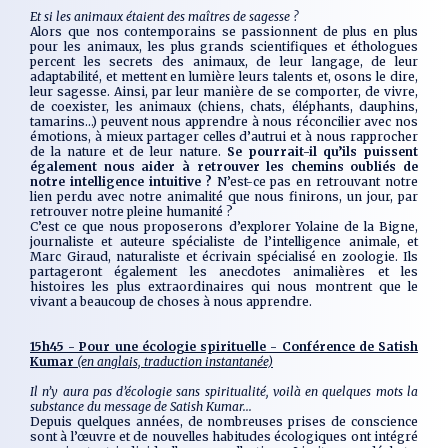
Et si les animaux étaient des maîtres de sagesse ?
Alors que nos contemporains se passionnent de plus en plus
pour les animaux, les plus grands scientifiques et éthologues
percent les secrets des animaux, de leur langage, de leur
adaptabilité, et mettent en lumière leurs talents et, osons le dire,
leur sagesse. Ainsi, par leur manière de se comporter, de vivre,
de coexister, les animaux (chiens, chats, éléphants, dauphins,
tamarins…) peuvent nous apprendre à nous réconcilier avec nos
émotions, à mieux partager celles d’autrui et à nous rapprocher
de la nature et de leur nature.
Se pourrait-il qu’ils puissent
également nous aider à retrouver les chemins oubliés de
notre intelligence intuitive ?
N’est-ce pas en retrouvant notre
lien perdu avec notre animalité que nous finirons, un jour, par
retrouver notre pleine humanité ?
C’est ce que nous proposerons d’explorer Yolaine de la Bigne,
journaliste et auteure spécialiste de l’intelligence animale, et
Marc Giraud, naturaliste et écrivain spécialisé en zoologie. Ils
partageront également les anecdotes animalières et les
histoires les plus extraordinaires qui nous montrent que le
vivant a beaucoup de choses à nous apprendre.
15h45 - Pour une écologie spirituelle - Conférence de Satish
Kumar
(en anglais, traduction instantanée)
Il n’y aura pas d’écologie sans spiritualité, voilà en quelques mots la
substance du message de Satish Kumar...
Depuis quelques années, de nombreuses prises de conscience
sont à l’œuvre et de nouvelles habitudes écologiques ont intégré