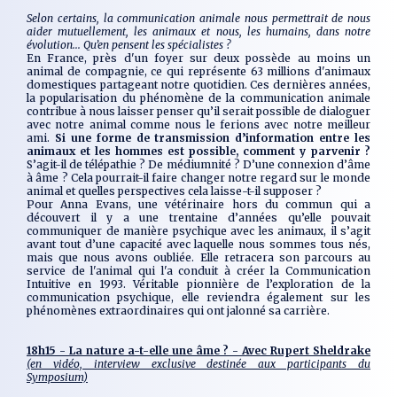
Selon certains, la communication animale nous permettrait de nous
aider mutuellement, les animaux et nous, les humains, dans notre
évolution... Qu’en pensent les spécialistes ?
En France, près d'un foyer sur deux possède au moins un
animal de compagnie, ce qui représente 63 millions d'animaux
domestiques partageant notre quotidien. Ces dernières années,
la popularisation du phénomène de la communication animale
contribue à nous laisser penser qu’il serait possible de dialoguer
avec notre animal comme nous le ferions avec notre meilleur
ami.
Si une forme de transmission d’information entre les
animaux et les hommes est possible, comment y parvenir ?
S’agit-il de télépathie ? De médiumnité ? D’une connexion d’âme
à âme ? Cela pourrait-il faire changer notre regard sur le monde
animal et quelles perspectives cela laisse-t-il supposer ?
Pour Anna Evans, une vétérinaire hors du commun qui a
découvert il y a une trentaine d’années qu’elle pouvait
communiquer de manière psychique avec les animaux, il s’agit
avant tout d’une capacité avec laquelle nous sommes tous nés,
mais que nous avons oubliée. Elle retracera son parcours au
service de l'animal qui l'a conduit à créer la Communication
Intuitive en 1993. Véritable pionnière de l’exploration de la
communication psychique, elle reviendra également sur les
phénomènes extraordinaires qui ont jalonné sa carrière.
18h15 - La nature a-t-elle une âme ? - Avec Rupert Sheldrake
(en vidéo, interview exclusive destinée aux participants du
Symposium)