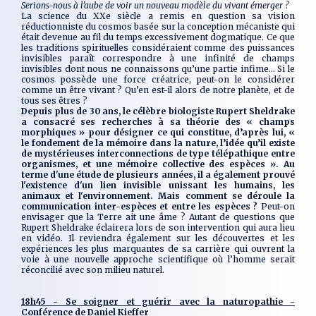
Serions-nous à l’aube de voir un nouveau modèle du vivant émerger ?
La science du XXe siècle a remis en question sa vision
réductionniste du cosmos basée sur la conception mécaniste qui
était devenue au fil du temps excessivement dogmatique. Ce que
les traditions spirituelles considéraient comme des puissances
invisibles paraît correspondre à une infinité de champs
invisibles dont nous ne connaissons qu’une partie infime... Si le
cosmos possède une force créatrice, peut-on le considérer
comme un être vivant ? Qu’en est-il alors de notre planète, et de
tous ses êtres ?
Depuis plus de 30 ans, le célèbre biologiste Rupert Sheldrake
a consacré ses recherches à sa théorie des « champs
morphiques » pour désigner ce qui constitue, d’après lui, «
le fondement de la mémoire dans la nature, l’idée qu’il existe
de mystérieuses interconnections de type télépathique entre
organismes, et une mémoire collective des espèces ». Au
terme d'une étude de plusieurs années, il a également prouvé
l'existence d'un lien invisible unissant les humains, les
animaux et l'environnement. Mais comment se déroule la
communication inter-espèces et entre les espèces ?
Peut-on
envisager que la Terre ait une âme ? Autant de questions que
Rupert Sheldrake éclairera lors de son intervention qui aura lieu
en vidéo. Il reviendra également sur les découvertes et les
expériences les plus marquantes de sa carrière qui ouvrent la
voie à une nouvelle approche scientifique où l’homme serait
réconcilié avec son milieu naturel.
18h45 - Se soigner et guérir avec la naturopathie -
Conférence de Daniel Kieffer