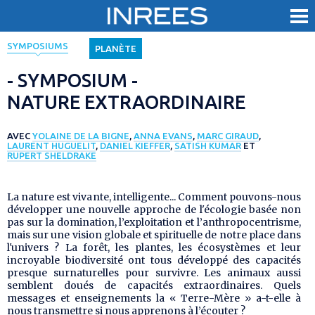
< Revenir aux évènements
SYMPOSIUMS
PLANÈTE
- SYMPOSIUM -
NATURE EXTRAORDINAIRE
AVEC
YOLAINE DE LA BIGNE
,
ANNA EVANS
,
MARC GIRAUD
,
LAURENT HUGUELIT
,
DANIEL KIEFFER
,
SATISH KUMAR
ET
RUPERT SHELDRAKE
La nature est vivante, intelligente... Comment pouvons-nous
développer une nouvelle approche de l'écologie basée non
pas sur la domination, l’exploitation et l’anthropocentrisme,
mais sur une vision globale et spirituelle de notre place dans
l'univers ? La forêt, les plantes, les écosystèmes et leur
incroyable biodiversité ont tous développé des capacités
presque surnaturelles pour survivre. Les animaux aussi
semblent doués de capacités extraordinaires. Quels
messages et enseignements la « Terre-Mère » a-t-elle à
nous transmettre si nous apprenons à l’écouter ?