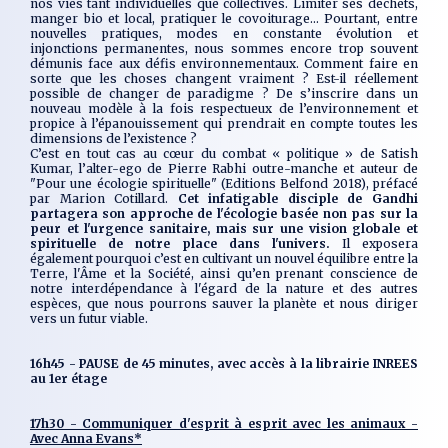
nos vies tant individuelles que collectives. Limiter ses déchets,
manger bio et local, pratiquer le covoiturage... Pourtant, entre
nouvelles pratiques, modes en constante évolution et
injonctions permanentes, nous sommes encore trop souvent
démunis face aux défis environnementaux. Comment faire en
sorte que les choses changent vraiment ? Est-il réellement
possible de changer de paradigme ? De s’inscrire dans un
nouveau modèle à la fois respectueux de l’environnement et
propice à l’épanouissement qui prendrait en compte toutes les
dimensions de l’existence ?
C’est en tout cas au cœur du combat « politique » de Satish
Kumar, l’alter-ego de Pierre Rabhi outre-manche et auteur de
"Pour une écologie spirituelle" (Editions Belfond 2018), préfacé
par Marion Cotillard.
Cet infatigable disciple de Gandhi
partagera son approche de l'écologie basée non pas sur la
peur et l'urgence sanitaire, mais sur une vision globale et
spirituelle de notre place dans l'univers.
Il exposera
également pourquoi c’est en cultivant un nouvel équilibre entre la
Terre, l'Âme et la Société, ainsi qu’en prenant conscience de
notre interdépendance à l'égard de la nature et des autres
espèces, que nous pourrons sauver la planète et nous diriger
vers un futur viable.
16h45 - PAUSE de 45 minutes, avec accès à la librairie INREES
au 1er étage
17h30 - Communiquer d'esprit à esprit avec les animaux -
Avec Anna Evans*