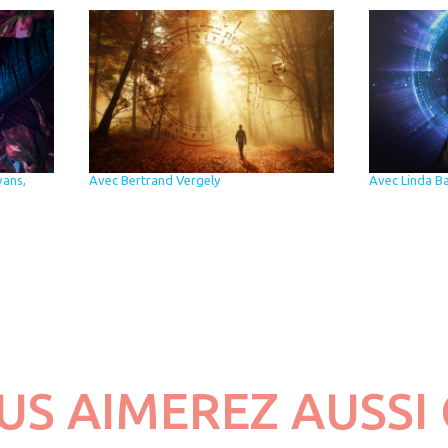
vans,
Avec Bertrand Vergely
Avec Linda B
CES ÂMES QUI GUIDENT NOS
US AIMEREZ AUSSI 
PAS...