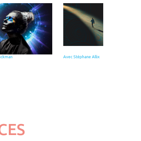
ackman
Avec Stéphane Allix
CES