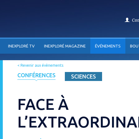
Co
INEXPLORÉ TV
INEXPLORÉ MAGAZINE
ÉVÉNEMENTS
BOU
< Revenir aux évènements
CONFÉRENCES
SCIENCES
FACE À
L’EXTRAORDINA