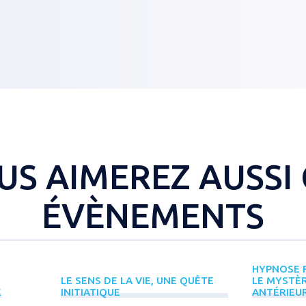
US AIMEREZ AUSSI 
ÉVÈNEMENTS
HYPNOSE R
LE SENS DE LA VIE, UNE QUÊTE
LE MYSTÈR
E
INITIATIQUE
ANTÉRIEU