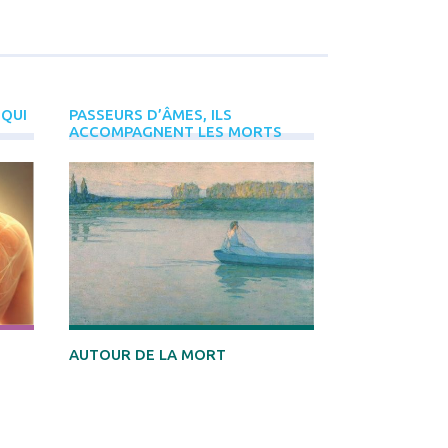
PLUS
D'ÉVÈNEMENTS
INREES
 QUI
PASSEURS D’ÂMES, ILS
LE POUVOIR 
ACCOMPAGNENT LES MORTS
SOLUTIONS
DÉCOUVRIR
AUTOUR DE LA MORT
SANTÉ & BIE