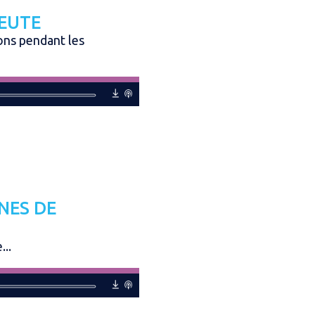
PEUTE
ons pendant les
NES DE
..