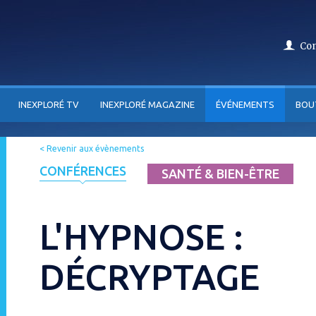
Co
INEXPLORÉ TV
INEXPLORÉ MAGAZINE
ÉVÉNEMENTS
BOU
< Revenir aux évènements
CONFÉRENCES
SANTÉ & BIEN-ÊTRE
L'HYPNOSE :
DÉCRYPTAGE