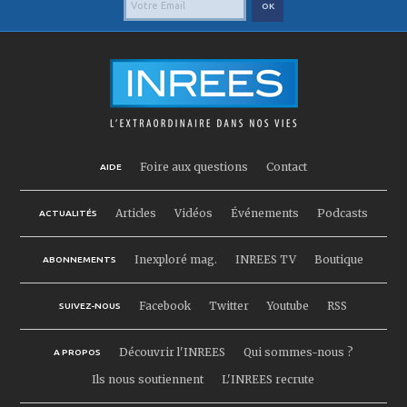
Foire aux questions
Contact
AIDE
Articles
Vidéos
Événements
Podcasts
ACTUALITÉS
Inexploré mag.
INREES TV
Boutique
ABONNEMENTS
Facebook
Twitter
Youtube
RSS
SUIVEZ-NOUS
Découvrir l'INREES
Qui sommes-nous ?
A PROPOS
Ils nous soutiennent
L'INREES recrute