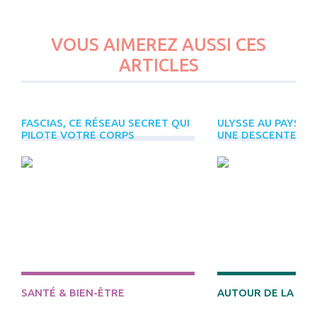
VOUS AIMEREZ AUSSI CES
ARTICLES
FASCIAS, CE RÉSEAU SECRET QUI
ULYSSE AU PAYS D
PLUS
PILOTE VOTRE CORPS
UNE DESCENTE INI
D'ÉVÈNEMENTS
INREES
DÉCOUVRIR
SANTÉ & BIEN-ÊTRE
AUTOUR DE LA MO