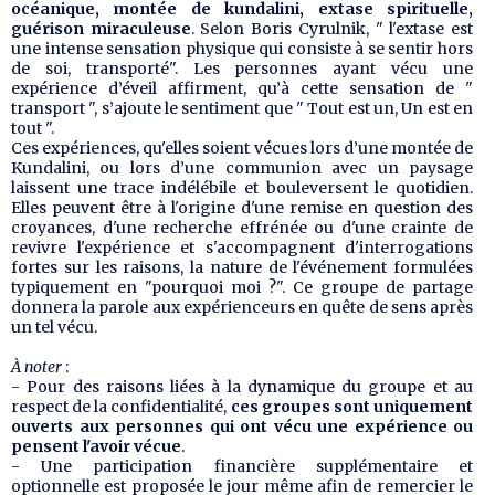
océanique, montée de kundalini, extase spirituelle,
guérison miraculeuse
. Selon Boris Cyrulnik, " l'extase est
une intense sensation physique qui consiste à se sentir hors
de soi, transporté". Les personnes ayant vécu une
expérience d’éveil affirment, qu’à cette sensation de "
transport ", s’ajoute le sentiment que " Tout est un, Un est en
tout ".
Ces expériences, qu'elles soient vécues lors d’une montée de
Kundalini, ou lors d’une communion avec un paysage
laissent une trace indélébile et bouleversent le quotidien.
Elles peuvent être à l'origine d'une remise en question des
croyances, d'une recherche effrénée ou d'une crainte de
revivre l'expérience et s'accompagnent d'interrogations
fortes sur les raisons, la nature de l'événement formulées
typiquement en "pourquoi moi ?". Ce groupe de partage
donnera la parole aux expérienceurs en quête de sens après
un tel vécu.
À noter
:
- Pour des raisons liées à la dynamique du groupe et au
respect de la confidentialité,
ces groupes sont uniquement
ouverts aux personnes qui ont vécu une expérience ou
pensent l'avoir vécue
.
- Une participation financière supplémentaire et
optionnelle est proposée le jour même afin de remercier le