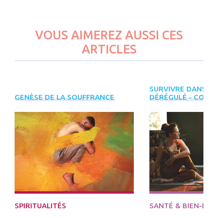
VOUS AIMEREZ AUSSI CES
ARTICLES
SURVIVRE DANS U
PLUS
GENÈSE DE LA SOUFFRANCE
DÉRÉGULÉ - CONT
D'ÉVÈNEMENTS
INREES
DÉCOUVRIR
SPIRITUALITÉS
SANTÉ & BIEN-ÊTR