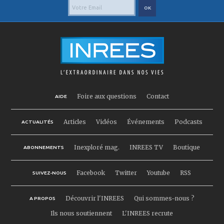
Foire aux questions
Contact
AIDE
Articles
Vidéos
Événements
Podcasts
ACTUALITÉS
Inexploré mag.
INREES TV
Boutique
ABONNEMENTS
Facebook
Twitter
Youtube
RSS
SUIVEZ-NOUS
Découvrir l'INREES
Qui sommes-nous ?
A PROPOS
Ils nous soutiennent
L'INREES recrute