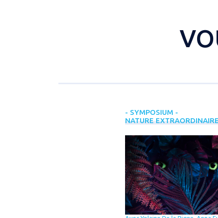
VO
- SYMPOSIUM -
NATURE EXTRAORDINAIR
Avec Yolaine De la Bigne, Anna E