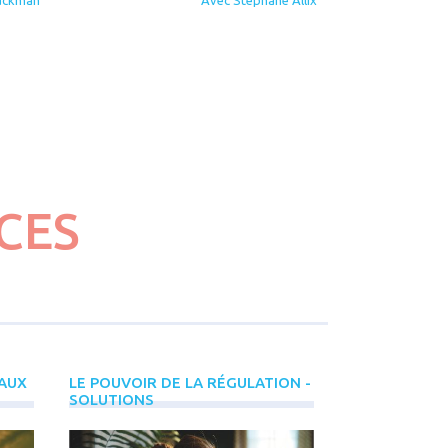
CES
PLUS
D'ÉVÈNEMENTS
INREES
 AUX
LE POUVOIR DE LA RÉGULATION -
CE QUE LES 
SOLUTIONS
CHANGENT AU