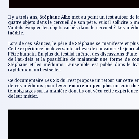
Il y a trois ans,
Stéphane Allix
met au point un test autour de la 
quatre objets dans le cercueil de son père. Puis il sollicite 6 
Vont-ils évoquer les objets cachés dans le cercueil ? Les médiu
inédite.
Lors de ces séances, le père de Stéphane se manifeste et plu
Cette expérience bouleversante achève de convaincre le journali
l’être humain. En plus du test lui-même, des discussions d’une g
de l’au-delà et la possibilité de maintenir une forme de co
Stéphane et les médiums. L’ensemble est publié dans le li
rapidement un bestseller.
Ce documentaire
Les Six du Test
propose un retour sur cette en
de ces médiums pour
lever encore un peu plus un coin du v
témoignages sur la manière dont ils ont vécu cette expérience e
de leur métier.