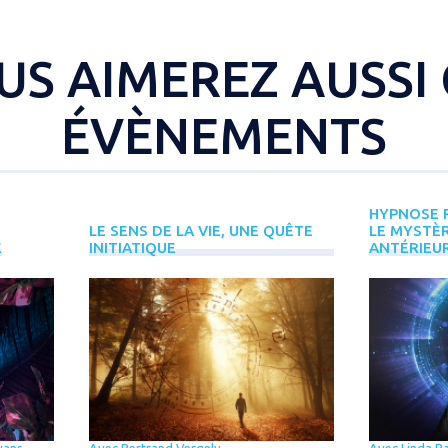
US AIMEREZ AUSSI 
ÉVÈNEMENTS
HYPNOSE R
LE SENS DE LA VIE, UNE QUÊTE
LE MYSTÈR
E
INITIATIQUE
ANTÉRIEU
vans,
Avec Bertrand Vergely
Avec Linda B