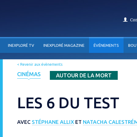
Co
INEXPLORÉ TV
INEXPLORÉ MAGAZINE
ÉVÉNEMENTS
BOU
< Revenir aux évènements
CINÉMAS
AUTOUR DE LA MORT
LES 6 DU TEST
AVEC
STÉPHANE ALLIX
ET
NATACHA CALESTRÉ