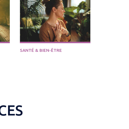
DÉCOUVRIR
SANTÉ & BIEN-ÊTRE
CULTURE & S
CES