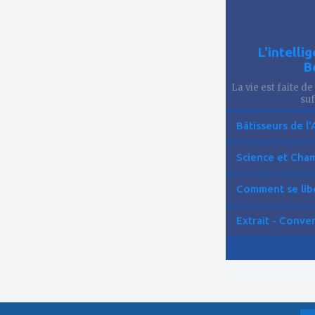
L'intelli
B
La vie est faite de
suf
Bâtisseurs de l'
Science et Cham
Comment se libér
Extrait - Conver