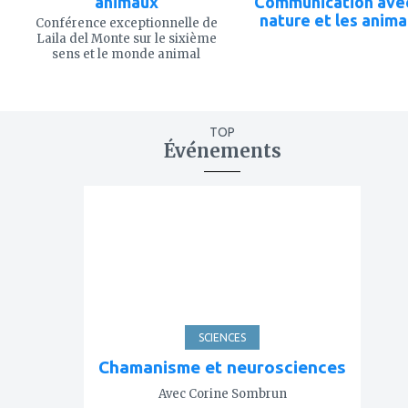
animaux
Communication avec
nature et les anim
Conférence exceptionnelle de
Laila del Monte sur le sixième
sens et le monde animal
TOP
Événements
ajouter
à
mes
favoris
SCIENCES
Chamanisme et neurosciences
Avec Corine Sombrun