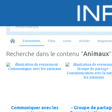
Saisir
les mots-
Tous
Evènements
Films
Livres
Articles
Magazine
Recherche dans le contenu "
Animaux
"
ajouter
ajouter
à
à
mes
mes
favoris
favoris
Communiquer avec les
- Groupe de partag