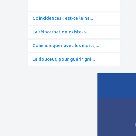
Coïncidences : est-ce le ha...
La réincarnation existe-t-...
Communiquer avec les morts,...
La douceur, pour guérir grâ...
ajouter
à
mes
favoris