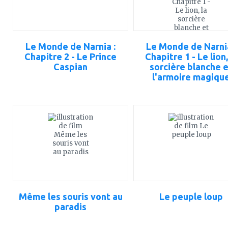
Le Monde de Narnia :
Le Monde de Narnia
Chapitre 2 - Le Prince
Chapitre 1 - Le lion,
Caspian
sorcière blanche 
l'armoire magiqu
ajouter
ajouter
à
à
mes
mes
favoris
favoris
Même les souris vont au
Le peuple loup
paradis