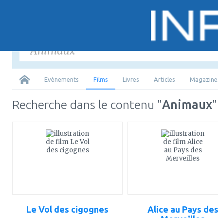
Saisir
les mots-
Tous
Evènements
Films
Livres
Articles
Magazine
Recherche dans le contenu "
Animaux
"
ajouter
ajouter
à
à
mes
mes
favoris
favoris
Le Vol des cigognes
Alice au Pays de