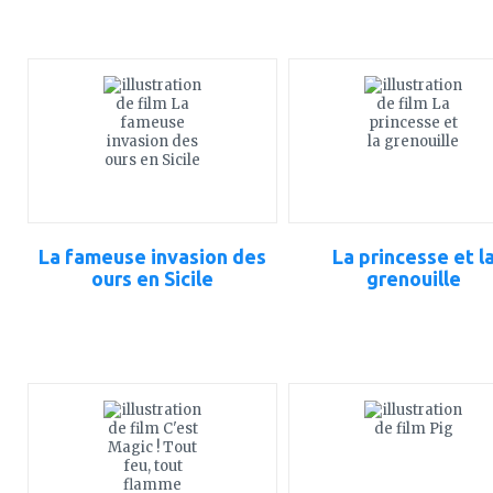
ajouter
ajouter
à
à
mes
mes
favoris
favoris
La fameuse invasion des
La princesse et l
ours en Sicile
grenouille
ajouter
ajouter
à
à
mes
mes
favoris
favoris