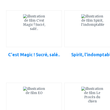
ajouter
ajouter
à
à
mes
mes
favoris
favoris
C'est Magic ! Sucré, salé..
Spirit, l'indomptab
ajouter
ajouter
à
à
mes
mes
favoris
favoris