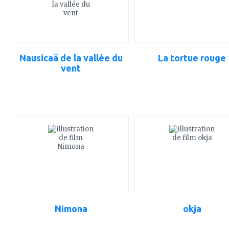
Nausicaä de la vallée du
La tortue rouge
vent
ajouter
ajouter
à
à
mes
mes
favoris
favoris
Nimona
okja