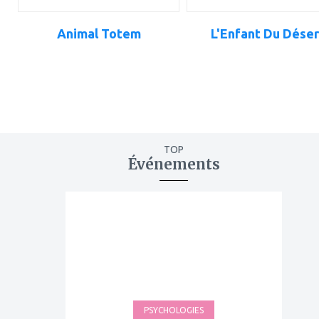
Animal Totem
L'Enfant Du Déser
TOP
Événements
ajouter
à
mes
favoris
PSYCHOLOGIES