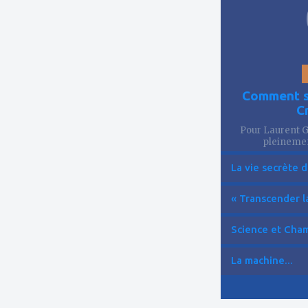
Comment se
C
Pour Laurent Go
pleinemen
La vie secrète d
« Transcender la
Science et Cham
La machine...