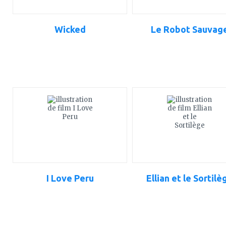
Wicked
Le Robot Sauvag
ajouter
ajouter
à
à
mes
mes
favoris
favoris
I Love Peru
Ellian et le Sortilè