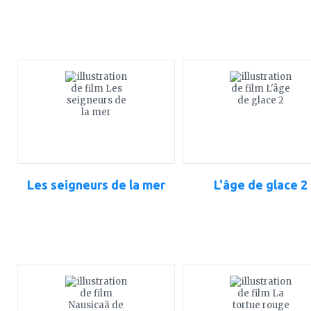
ajouter
ajouter
à
à
mes
mes
favoris
favoris
Les seigneurs de la mer
L'âge de glace 2
ajouter
ajouter
à
à
mes
mes
favoris
favoris