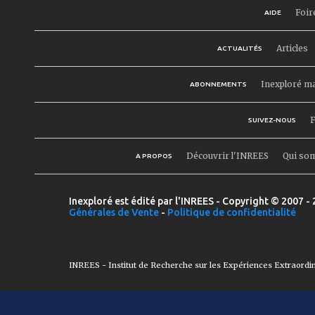
Foir
AIDE
Articles
ACTUALITÉS
Inexploré m
ABONNEMENTS
F
SUIVEZ-NOUS
Découvrir l'INREES
Qui so
A PROPOS
Inexploré est édité par l'INREES - Copyright © 2007 - 
Générales de Vente
-
Politique de confidentialité
INREES - Institut de Recherche sur les Expériences Extraordi