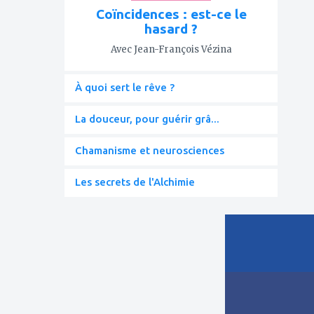
Coïncidences : est-ce le
hasard ?
Avec Jean-François Vézina
À quoi sert le rêve ?
La douceur, pour guérir grâ...
Chamanisme et neurosciences
Les secrets de l'Alchimie
ajouter
à
mes
favoris