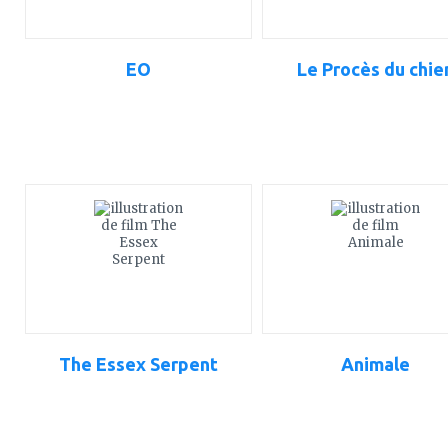
EO
Le Procès du chie
ajouter
ajouter
à
à
mes
mes
favoris
favoris
The Essex Serpent
Animale