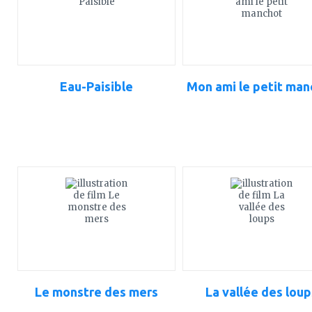
Eau-Paisible
Mon ami le petit man
ajouter
ajouter
à
à
mes
mes
favoris
favoris
Le monstre des mers
La vallée des loup