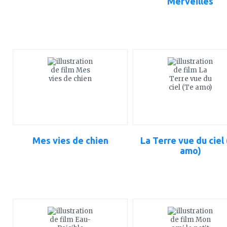
Merveilles
ajouter
ajouter
à
à
mes
mes
favoris
favoris
Mes vies de chien
La Terre vue du ciel
amo)
ajouter
ajouter
à
à
mes
mes
favoris
favoris