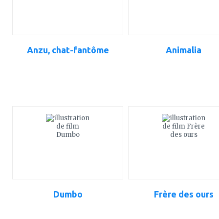
Anzu, chat-fantôme
Animalia
ajouter
ajouter
à
à
mes
mes
favoris
favoris
Dumbo
Frère des ours