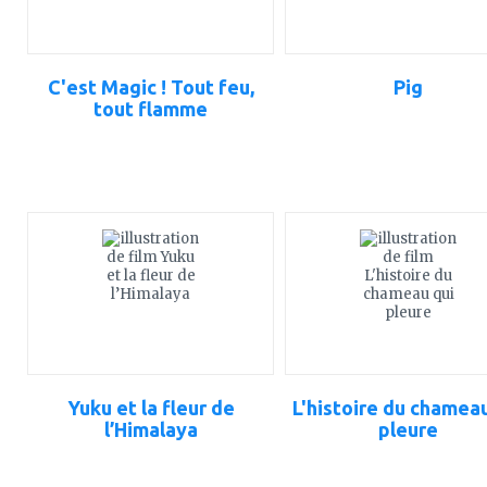
C'est Magic ! Tout feu,
Pig
tout flamme
ajouter
ajouter
à
à
mes
mes
favoris
favoris
Yuku et la fleur de
L'histoire du chameau
l’Himalaya
pleure