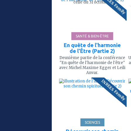
INREES Family
mes
celle du 31 octobre ?
favoris
85'
SANTÉ & BIEN-ÊTRE
En quête de l'harmonie
de l'Être (Partie 2)
Deuxième partie de la conférence
U
"En quête de l'harmonie de l'être"
a
avec Michel Maxime Egger et Leili
Anvar.
ajouter
INREES Family
à
mes
favoris
86'
SCIENCES