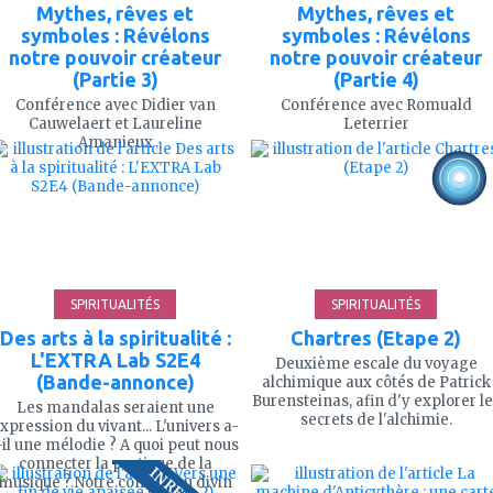
Mythes, rêves et
Mythes, rêves et
symboles : Révélons
symboles : Révélons
notre pouvoir créateur
notre pouvoir créateur
(Partie 3)
(Partie 4)
Conférence avec Didier van
Conférence avec Romuald
Cauwelaert et Laureline
Leterrier
ajouter
ajouter
Amanieux
à
à
mes
mes
favoris
favoris
2'
54
SPIRITUALITÉS
SPIRITUALITÉS
Des arts à la spiritualité :
Chartres (Etape 2)
L'EXTRA Lab S2E4
Deuxième escale du voyage
(Bande-annonce)
alchimique aux côtés de Patrick
Burensteinas, afin d'y explorer l
Les mandalas seraient une
secrets de l'alchimie.
xpression du vivant... L'univers a-
-il une mélodie ? A quoi peut nous
ajouter
ajouter
connecter la pratique de la
à
à
musique ? Notre contact au divin