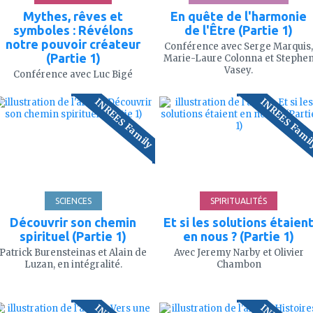
Mythes, rêves et
En quête de l'harmonie
symboles : Révélons
de l'Être (Partie 1)
notre pouvoir créateur
Conférence avec Serge Marquis,
(Partie 1)
Marie-Laure Colonna et Stephe
Vasey.
Conférence avec Luc Bigé
ajouter
ajouter
INREES Family
INREES Fami
à
à
mes
mes
favoris
favoris
100'
107
SCIENCES
SPIRITUALITÉS
Découvrir son chemin
Et si les solutions étaien
spirituel (Partie 1)
en nous ? (Partie 1)
Patrick Burensteinas et Alain de
Avec Jeremy Narby et Olivier
Luzan, en intégralité.
Chambon
ajouter
ajouter
à
à