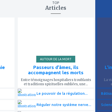
passé conditionnent-ils notre
TOP
identité ? Comment les préserve
Articles
? Plongée au coeur des trésors d
notre histoire aux côtés de ses
ajouter
ajout
défenseurs.
à
à
mes
mes
favoris
favor
AUTOUR DE LA MORT
mie
Passeurs d’âmes, ils
L'i
accompagnent les morts
Entre témoignages hospitaliers troublants
La vi
et traditions spirituelles oubliées, une...
Le pouvoir de la régulation...
Bâtiss
Réguler notre système nerve...
Scien