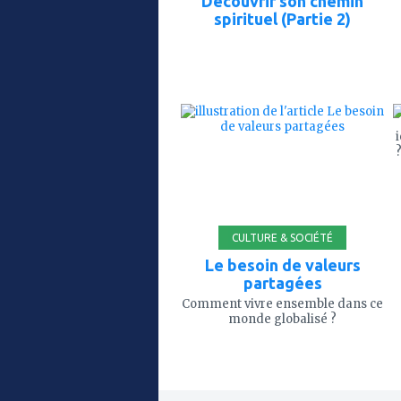
Découvrir son chemin
spirituel (Partie 2)
ajouter
à
mes
favoris
5'
CULTURE & SOCIÉTÉ
Le besoin de valeurs
partagées
Comment vivre ensemble dans ce
monde globalisé ?