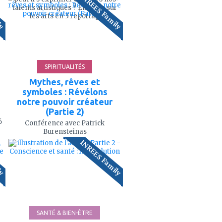
ly
INREES Family
mes
talents artistiques ? Enquête sur
favoris
les arts en 3 reportag
'
52'
SPIRITUALITÉS
Mythes, rêves et
symboles : Révélons
notre pouvoir créateur
(Partie 2)
6
Conférence avec Patrick
Burensteinas
ajouter
ly
INREES Family
à
mes
favoris
'
75'
SANTÉ & BIEN-ÊTRE