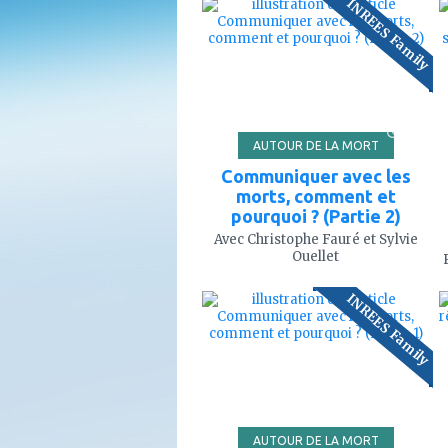
INREES Family
à
mes
favoris
108'
AUTOUR DE LA MORT
Communiquer avec les
morts, comment et
pourquoi ? (Partie 2)
Avec Christophe Fauré et Sylvie
Ouellet
ajouter
INREES Family
à
mes
favoris
92'
AUTOUR DE LA MORT