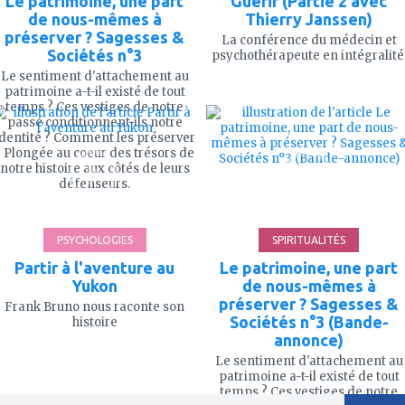
Le patrimoine, une part
Guérir (Partie 2 avec
de nous-mêmes à
Thierry Janssen)
préserver ? Sagesses &
La conférence du médecin et
Sociétés n°3
psychothérapeute en intégralité
Le sentiment d'attachement au
patrimoine a-t-il existé de tout
ajouter
ajouter
temps ? Ces vestiges de notre
à
à
passé conditionnent-ils notre
mes
mes
identité ? Comment les préserver
favoris
favoris
? Plongée au coeur des trésors de
notre histoire aux côtés de leurs
défenseurs.
4'
2
PSYCHOLOGIES
SPIRITUALITÉS
Partir à l'aventure au
Le patrimoine, une part
Yukon
de nous-mêmes à
préserver ? Sagesses &
Frank Bruno nous raconte son
Sociétés n°3 (Bande-
histoire
annonce)
Le sentiment d'attachement au
patrimoine a-t-il existé de tout
temps ? Ces vestiges de notre