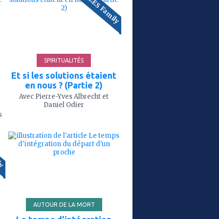
INREES Family
mes
favoris
'
92'
SPIRITUALITÉS
e
Et si les solutions étaient
en nous ? (Partie 2)
Avec Pierre-Yves Albrecht et
Daniel Odier
s
ajouter
ly
à
mes
favoris
'
4'
AUTOUR DE LA MORT