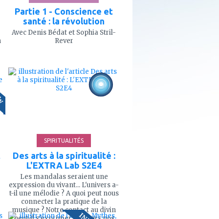
Partie 1 - Conscience et
santé : la révolution
Avec Denis Bédat et Sophia Stril-
n
Rever
ajouter
ly
à
mes
favoris
'
60'
SPIRITUALITÉS
t
Des arts à la spiritualité :
L'EXTRA Lab S2E4
Les mandalas seraient une
expression du vivant... L'univers a-
t-il une mélodie ? A quoi peut nous
connecter la pratique de la
ajouter
musique ? Notre contact au divin
à
peut-il s'exprimer à travers nos