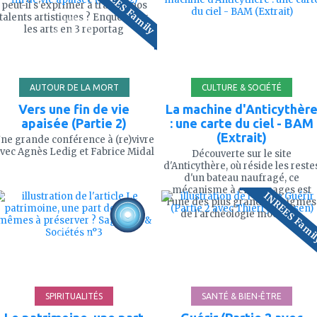
INREES Family
mes
mes
peut-il s'exprimer à travers nos
favoris
favoris
talents artistiques ? Enquête sur
les arts en 3 reportag
99'
4
AUTOUR DE LA MORT
CULTURE & SOCIÉTÉ
Vers une fin de vie
La machine d'Anticythèr
apaisée (Partie 2)
: une carte du ciel - BAM
(Extrait)
ne grande conférence à (re)vivre
vec Agnès Ledig et Fabrice Midal
Découverte sur le site
d'Anticythère, où réside les reste
d'un bateau naufragé, ce
ajouter
ajouter
mécanisme à engrenages est
INREES Fami
à
à
l'une des plus grandes énigmes
mes
mes
de l'archéologie moderne.
favoris
favoris
58'
81
SPIRITUALITÉS
SANTÉ & BIEN-ÊTRE