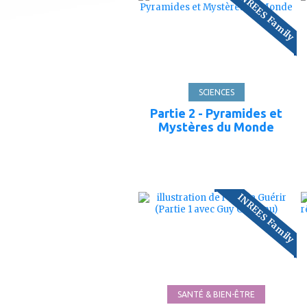
INREES Family
mes
favoris
106'
SCIENCES
Partie 2 - Pyramides et
Mystères du Monde
ajouter
INREES Family
à
mes
favoris
101'
SANTÉ & BIEN-ÊTRE