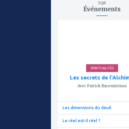
TOP
Événements
ajouter
à
mes
favoris
SPIRITUALITÉS
Les secrets de l'Alchi
Avec Patrick Burensteinas
Les dimensions du deuil
Le réel est-il réel ?