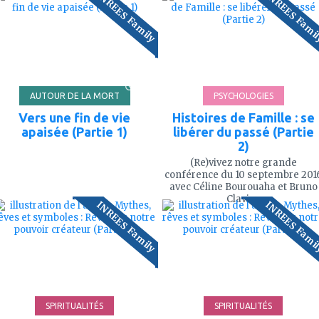
INREES Family
INREES Fami
mes
mes
favoris
favoris
102'
94
AUTOUR DE LA MORT
PSYCHOLOGIES
Vers une fin de vie
Histoires de Famille : se
apaisée (Partie 1)
libérer du passé (Partie
2)
(Re)vivez notre grande
conférence du 10 septembre 201
avec Céline Bourouaha et Bruno
ajouter
ajouter
Clavier.
INREES Family
INREES Fami
à
à
mes
mes
favoris
favoris
63'
41
SPIRITUALITÉS
SPIRITUALITÉS