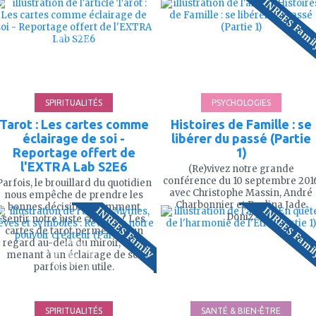
INREES Fami
à
à
mes
mes
favoris
favoris
22'
37
SPIRITUALITÉS
PSYCHOLOGIES
Tarot : Les cartes comme
Histoires de Famille : se
éclairage de soi -
libérer du passé (Partie
Reportage offert de
1)
l'EXTRA Lab S2E6
(Re)vivez notre grande
conférence du 10 septembre 201
Parfois, le brouillard du quotidien
avec Christophe Massin, André
nous empêche de prendre les
ajouter
ajouter
Charbonnier et Paulina Jade
bonnes décisions. Comment
INREES Family
INREES Fami
à
à
Doniz.
sentir notre juste chemin ? Les
mes
mes
cartes de tarot permettent un
favoris
favoris
regard au-delà du miroir, nous
menant à un éclairage de soi
parfois bien utile.
49'
119
SPIRITUALITÉS
SANTÉ & BIEN-ÊTRE