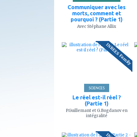
Communiquer avec les
morts, comment et
pourquoi ? (Partie 1)
Avec Stéphane Allix
ajouter
INREES Family
à
mes
favoris
109'
SCIENCES
Le réel est-il réel ?
(Partie 1)
P.Guillemant et G.Bogdanov en
intégralité
ajouter
à