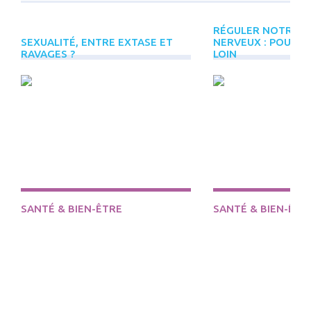
RÉGULER NOTRE S
SEXUALITÉ, ENTRE EXTASE ET
NERVEUX : POUR A
PLUS
RAVAGES ?
LOIN
D'ÉVÈNEMENTS
INREES
DÉCOUVRIR
SANTÉ & BIEN-ÊTRE
SANTÉ & BIEN-ÊTR