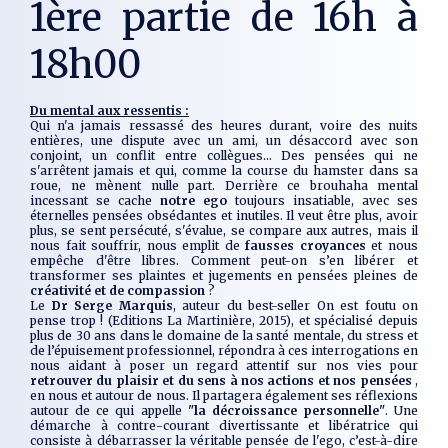
1ère partie de 16h à
18h00
Du mental aux ressentis :
Qui n'a jamais ressassé des heures durant, voire des nuits
entières, une dispute avec un ami, un désaccord avec son
conjoint, un conflit entre collègues… Des pensées qui ne
s'arrêtent jamais et qui, comme la course du hamster dans sa
roue, ne mènent nulle part. Derrière ce brouhaha mental
incessant se cache
notre ego
toujours insatiable, avec ses
éternelles pensées obsédantes et inutiles. Il veut être plus, avoir
plus, se sent persécuté, s'évalue, se compare aux autres, mais il
nous fait souffrir, nous emplit de
fausses croyances
et nous
empêche d'être libres. Comment peut-on s’en libérer et
transformer ses plaintes et jugements en pensées pleines de
créativité et de compassion
?
Le
Dr Serge Marquis
, auteur du best-seller
On est foutu on
pense trop !
(Editions La Martinière, 2015), et spécialisé depuis
plus de 30 ans dans le domaine de la santé mentale, du stress et
de l’épuisement professionnel, répondra à ces interrogations en
nous aidant à poser un regard attentif sur nos vies pour
retrouver du plaisir et du sens à nos actions et nos pensées
,
en nous et autour de nous. Il partagera également ses réflexions
autour de ce qui appelle
"la décroissance personnelle"
. Une
démarche à contre-courant divertissante et libératrice qui
consiste à débarrasser la véritable pensée de l'ego, c’est-à-dire