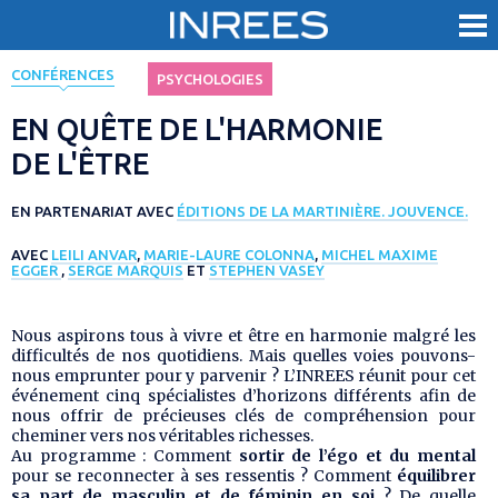
< Revenir aux évènements
CONFÉRENCES
PSYCHOLOGIES
EN QUÊTE DE L'HARMONIE
DE L'ÊTRE
EN PARTENARIAT AVEC
ÉDITIONS DE LA MARTINIÈRE. JOUVENCE.
AVEC
LEILI ANVAR
,
MARIE-LAURE COLONNA
,
MICHEL MAXIME
EGGER
,
SERGE MARQUIS
ET
STEPHEN VASEY
Nous aspirons tous à vivre et être en harmonie malgré les
difficultés de nos quotidiens. Mais quelles voies pouvons-
nous emprunter pour y parvenir ? L’INREES réunit pour cet
événement cinq spécialistes d’horizons différents afin de
nous offrir de précieuses clés de compréhension pour
cheminer vers nos véritables richesses.
Au programme : Comment
sortir de l’égo et du mental
pour se reconnecter à ses ressentis ? Comment
équilibrer
sa part de masculin et de féminin en soi
? De quelle