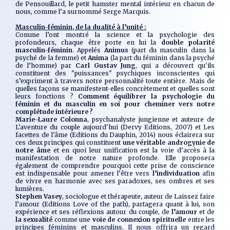
de
Pensouillard
, le petit hamster mental intérieur en chacun de
nous, comme l’a surnommé Serge Marquis.
Masculin-féminin, de la dualité à l’unité :
Comme l’ont montré la science et la psychologie des
profondeurs, chaque être porte en lui la
double polarité
masculin-féminin
. Appelés
Animus
(part du masculin dans la
psyché de la femme) et
Anima
(la part du féminin dans la psyché
de l’homme) par
Carl Gustav Jung
, qui a découvert qu'ils
constituent des "puissances" psychiques inconscientes qui
s’expriment à travers notre personnalité toute entière. Mais de
quelles façons se manifestent-elles concrètement et quelles sont
leurs fonctions ?
Comment équilibrer la psychologie du
féminin et du masculin en soi pour cheminer vers notre
complétude intérieure ?
Marie-Laure Colonna
, psychanalyste jungienne et auteure de
L'aventure du couple aujourd'hui
(Dervy Editions, 2007) et
Les
facettes de l'âme
(Editions du Dauphin, 2014) nous éclairera sur
ces deux principes qui constituent
une véritable androgynie de
notre âme
et en quoi leur unification est la voie d’accès à la
manifestation de notre nature profonde. Elle proposera
également de comprendre pourquoi cette prise de conscience
est indispensable pour amener l’être vers
l’individuation
afin
de vivre en harmonie avec ses paradoxes, ses ombres et ses
lumières.
Stephen Vasey
, sociologue et thérapeute, auteur de
Laissez faire
l’amour
(Editions Love of the path), partagera quant à lui, son
expérience et ses réflexions autour du couple, de
l’amour
et de
la sexualité
comme une
voie de connexion spirituelle
entre les
principes féminins et masculins. Il nous offrira un regard