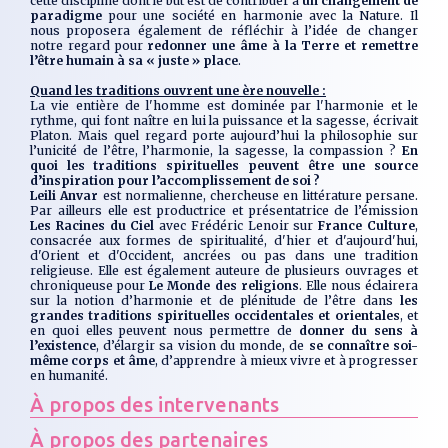
cette discipline dont le but est de contribuer à
un changement de
paradigme
pour une société en harmonie avec la Nature. Il
nous proposera également de réfléchir à l’idée de changer
notre regard pour
redonner une âme à la Terre et remettre
l’être humain à sa « juste » place
.
Quand les traditions ouvrent une ère nouvelle :
La vie entière de l'homme est dominée par l'harmonie et le
rythme, qui font naître en lui la puissance et la sagesse
, écrivait
Platon. Mais quel regard porte aujourd’hui la philosophie sur
l’unicité de l’être, l’harmonie, la sagesse, la compassion ?
En
quoi les traditions spirituelles peuvent être une source
d’inspiration pour l’accomplissement de soi ?
Leili Anvar
est normalienne, chercheuse en littérature persane.
Par ailleurs elle est productrice et présentatrice de l’émission
Les Racines du Ciel
avec Frédéric Lenoir sur
France Culture
,
consacrée aux formes de spiritualité, d'hier et d'aujourd'hui,
d'Orient et d'Occident, ancrées ou pas dans une tradition
religieuse. Elle est également auteure de plusieurs ouvrages et
chroniqueuse pour
Le Monde des religions
. Elle nous éclairera
sur la notion d’harmonie et de plénitude de l’être dans
les
grandes traditions spirituelles occidentales et orientales
, et
en quoi elles peuvent nous permettre de
donner du sens à
l’existence
, d’élargir sa vision du monde, de
se connaître soi-
même corps et âme
, d’apprendre à mieux vivre et à progresser
en humanité.
À propos des intervenants
À propos des partenaires