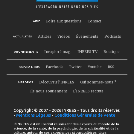
Foire aux questions
Contact
AIDE
Articles
Vidéos
Événements
Podcasts
ACTUALITÉS
Inexploré mag.
INREES TV
Boutique
ABONNEMENTS
Facebook
Twitter
Youtube
RSS
SUIVEZ-NOUS
Découvrir l'INREES
Qui sommes-nous ?
A PROPOS
Ils nous soutiennent
L'INREES recrute
Copyright © 2007 - 2026 INREES - Tous droits réservés
-
Mentions Légales
-
Conditions Générales de Vente
L’INREES est un Institut réunissant des experts du monde de la
science, de la santé, de la psychologie, de la spiritualité et de la
culture, autour de ces expériences si particulières, dites