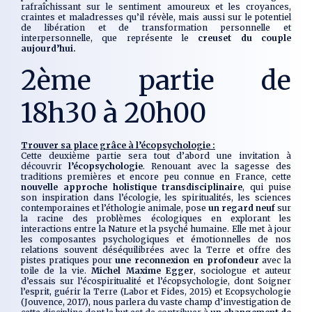
rafraîchissant sur le sentiment amoureux et les croyances,
craintes et maladresses qu’il révèle, mais aussi sur le potentiel
de libération et de transformation personnelle et
interpersonnelle, que représente le
creuset du couple
aujourd’hui.
2ème partie de
18h30 à 20h00
Trouver sa place grâce à l’écopsychologie :
Cette deuxième partie sera tout d’abord une invitation à
découvrir
l’écopsychologie
. Renouant avec la sagesse des
traditions premières et encore peu connue en France, cette
nouvelle approche holistique transdisciplinaire
, qui puise
son inspiration dans l’écologie, les spiritualités, les sciences
contemporaines et l’éthologie animale, pose
un regard neuf
sur
la racine des problèmes écologiques en explorant les
interactions entre la Nature et la psyché humaine. Elle met à jour
les composantes psychologiques et émotionnelles de nos
relations souvent déséquilibrées avec la Terre et offre des
pistes pratiques pour
une reconnexion en profondeur
avec la
toile de la vie.
Michel Maxime Egger
, sociologue et auteur
d’essais sur l’écospiritualité et l’écopsychologie, dont
Soigner
l’esprit, guérir la Terre
(Labor et Fides, 2015) et
Ecopsychologie
(Jouvence, 2017), nous parlera du vaste champ d’investigation de