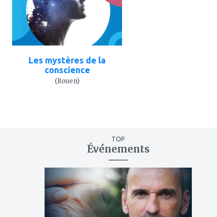
Les mystères de la
conscience
(Rouen)
TOP
Événements
ajouter
à
mes
favoris